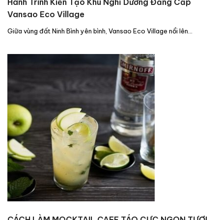
Hành Trình Kiến Tạo Khu Nghỉ Dưỡng Đẳng Cấp
Vansao Eco Village
Giữa vùng đất Ninh Bình yên bình, Vansao Eco Village nổi lên…
CÁCH LÀM MOCKTAIL CAFE TÁO CỰC NGON TƯƠI