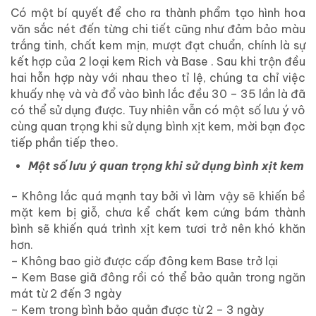
Có một bí quyết để cho ra thành phẩm tạo hình hoa
văn sắc nét đến từng chi tiết cũng như đảm bảo màu
trắng tinh, chất kem mịn, mượt đạt chuẩn, chính là sự
kết hợp của 2 loại kem Rich và Base . Sau khi trộn đều
hai hỗn hợp này với nhau theo tỉ lệ, chúng ta chỉ việc
khuấy nhẹ và và đổ vào bình lắc đều 30 – 35 lần là đã
có thể sử dụng được. Tuy nhiên vẫn có một số lưu ý vô
cùng quan trọng khi sử dụng bình xịt kem, mời bạn đọc
tiếp phần tiếp theo.
Một số lưu ý quan trọng khi sử dụng bình xịt kem
– Không lắc quá mạnh tay bởi vì làm vậy sẽ khiến bề
mặt kem bị giỗ, chưa kể chất kem cứng bám thành
bình sẽ khiến quá trình xịt kem tươi trở nên khó khăn
hơn.
– Không bao giờ được cấp đông kem Base trở lại
– Kem Base giã đông rồi có thể bảo quản trong ngăn
mát từ 2 đến 3 ngày
– Kem trong bình bảo quản được từ 2 – 3 ngày