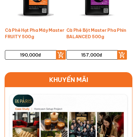
Cà Phê Hạt Pha Máy Master
Cà Phê Bột Master Pha Phin
FRUITY 500g
BALANCED 500g
190,000
₫
157,000
₫
KHUYẾN MÃI