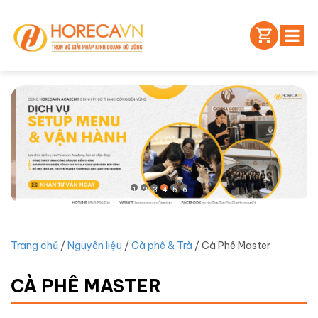
1
2
3
4
5
6
Trang chủ
/
Nguyên liệu
/
Cà phê & Trà
/ Cà Phê Master
CÀ PHÊ MASTER