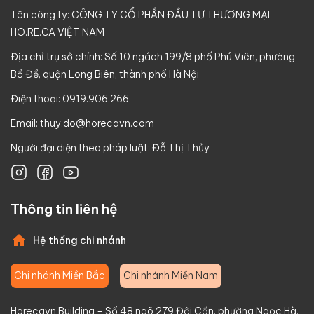
Tên công ty: CÔNG TY CỔ PHẦN ĐẦU TƯ THƯƠNG MẠI
HO.RE.CA VIỆT NAM
Địa chỉ trụ sở chính: Số 10 ngách 199/8 phố Phú Viên, phường
Bồ Đề, quận Long Biên, thành phố Hà Nội
Điện thoại: 0919.906.266
Email:
thuy.do@horecavn.com
Người đại diện theo pháp luật: Đỗ Thị Thủy
Thông tin liên hệ
Hệ thống chi nhánh
Chi nhánh Miền Bắc
Chi nhánh Miền Nam
Horecavn Building – Số 48 ngõ 279 Đội Cấn, phường Ngọc Hà,