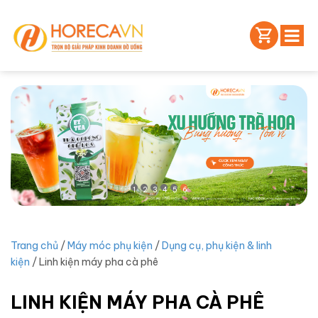
1
2
3
4
5
6
Trang chủ
/
Máy móc phụ kiện
/
Dụng cụ, phụ kiện & linh
kiện
/ Linh kiện máy pha cà phê
LINH KIỆN MÁY PHA CÀ PHÊ