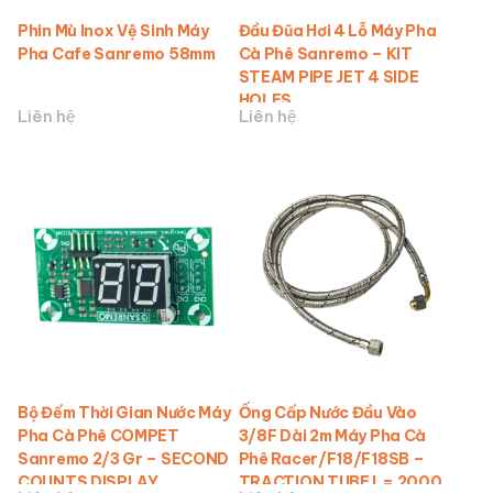
Phin Mù Inox Vệ Sinh Máy
Đầu Đũa Hơi 4 Lỗ Máy Pha
Pha Cafe Sanremo 58mm
Cà Phê Sanremo – KIT
STEAM PIPE JET 4 SIDE
HOLES
Liên hệ
Liên hệ
Bộ Đếm Thời Gian Nước Máy
Ống Cấp Nước Đầu Vào
Pha Cà Phê COMPET
3/8F Dài 2m Máy Pha Cà
Sanremo 2/3 Gr – SECOND
Phê Racer/F18/F18SB –
COUNTS DISPLAY
TRACTION TUBE L= 2000