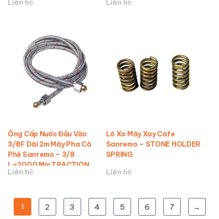
Liên hệ
Liên hệ
3/8F 3/8F90
Ống Cấp Nước Đầu Vào
Lò Xo Máy Xay Cafe
3/8F Dài 2m Máy Pha Cà
Sanremo – STONE HOLDER
Phê Sanremo – 3/8
SPRING
L=2000 Mm TRACTION
Liên hệ
Liên hệ
TUBE
1
2
3
4
5
6
7
→