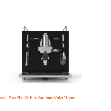
emo
Máy Pha Cà Phê Sanremo Cube 1 Họng