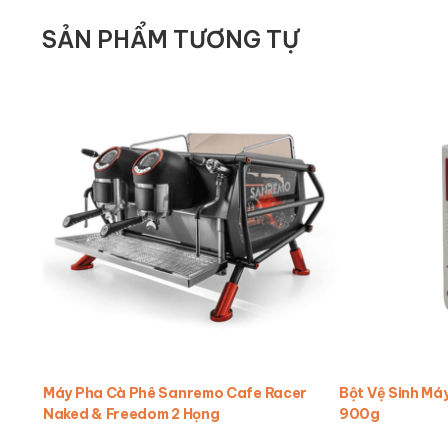
SẢN PHẨM TƯƠNG TỰ
Máy Pha Cà Phê Sanremo Cafe Racer
Bột Vệ Sinh Má
Naked & Freedom 2 Họng
900g