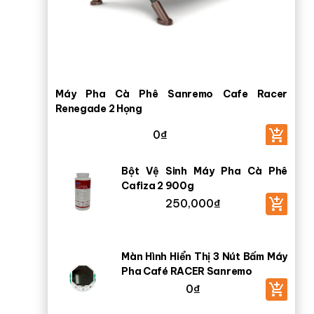
Máy Pha Cà Phê Sanremo Cafe Racer
Renegade 2 Họng
0
₫
Bột Vệ Sinh Máy Pha Cà Phê
Cafiza 2 900g
250,000
₫
Màn Hình Hiển Thị 3 Nút Bấm Máy
Pha Café RACER Sanremo
0
₫