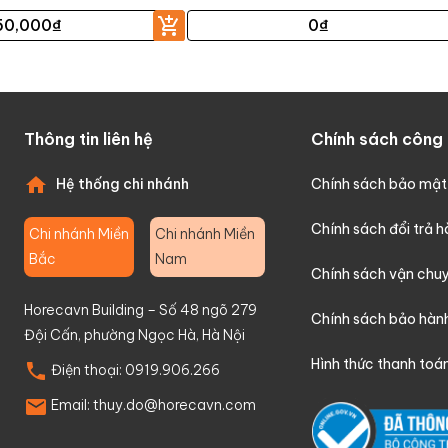
50,000
₫
0
₫
Thông tin liên hệ
Chính sách công 
Hệ thống chi nhánh
Chính sách bảo mật
Chính sách đổi trả 
Chi nhánh Miền
Chi nhánh Miền
Bắc
Nam
Chính sách vận chu
Horecavn Building – Số 48 ngõ 279
Chính sách bảo hàn
Đội Cấn, phường Ngọc Hà, Hà Nội
Hình thức thanh toá
Điện thoại:
0919.906.266
Email:
thuy.do@horecavn.com