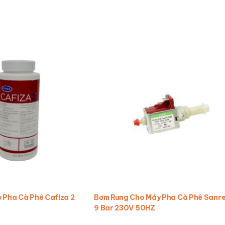
y Pha Cà Phê Cafiza 2
Bơm Rung Cho Máy Pha Cà Phê Sanr
9 Bar 230V 50HZ