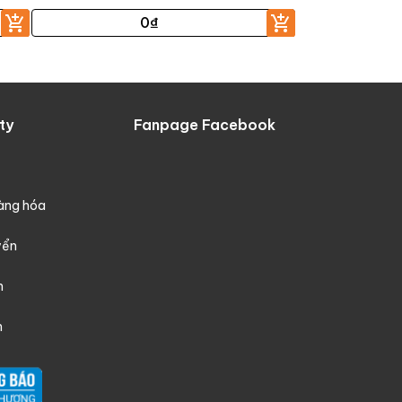
0
₫
ty
Fanpage Facebook
hàng hóa
yển
h
n