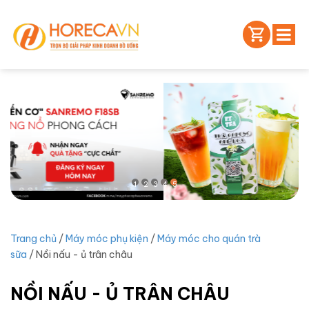
1
2
3
4
5
Trang chủ
/
Máy móc phụ kiện
/
Máy móc cho quán trà
sữa
/ Nồi nấu - ủ trân châu
NỒI NẤU - Ủ TRÂN CHÂU