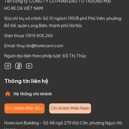
Tên công ty: CÔNG TY CỔ PHẦN ĐẦU TƯ THƯƠNG MẠI
HO.RE.CA VIỆT NAM
Địa chỉ trụ sở chính: Số 10 ngách 199/8 phố Phú Viên, phường
Bồ Đề, quận Long Biên, thành phố Hà Nội
Điện thoại: 0919.906.266
Email:
thuy.do@horecavn.com
Người đại diện theo pháp luật: Đỗ Thị Thủy
Thông tin liên hệ
Hệ thống chi nhánh
Chi nhánh Miền Bắc
Chi nhánh Miền Nam
Horecavn Building – Số 48 ngõ 279 Đội Cấn, phường Ngọc Hà,