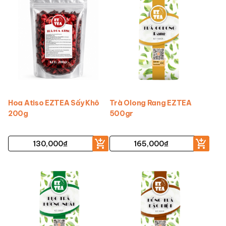
Hoa Atiso EZTEA Sấy Khô
Trà Olong Rang EZTEA
200g
500gr
130,000
₫
165,000
₫