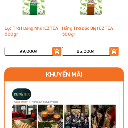
Lục Trà Hương Nhài EZTEA
Hồng Trà Đặc Biệt EZTEA
500gr
500gr
99,000
₫
85,000
₫
KHUYẾN MÃI