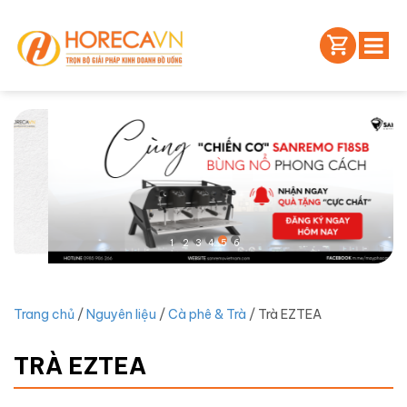
1
2
3
4
5
6
Trang chủ
/
Nguyên liệu
/
Cà phê & Trà
/ Trà EZTEA
TRÀ EZTEA