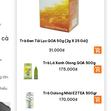
n
 cà
Trà Đen Túi Lọc QOA 50g (2g X 25 Gói)
31,000
₫
n
Trà Lá Xanh Olong QOA 500g
175,000
₫
 lớn.
hiều
Trà Oolong Nhài EZTEA 500gr
170,000
₫