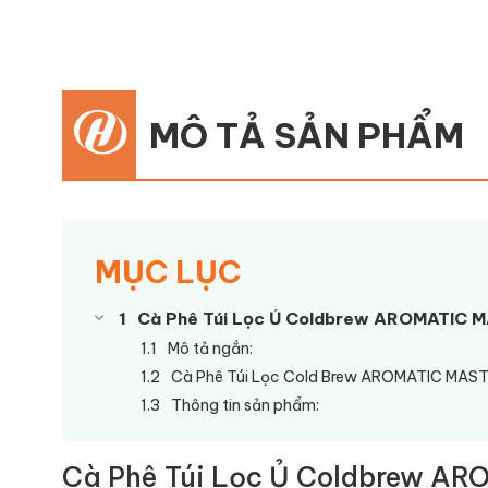
MÔ TẢ SẢN PHẨM
MỤC LỤC
Cà Phê Túi Lọc Ủ Coldbrew AROMATIC MA
Mô tả ngắn:
Cà Phê Túi Lọc Cold Brew AROMATIC MASTER
Thông tin sản phẩm:
Cà Phê Túi Lọc Ủ Coldbrew AR