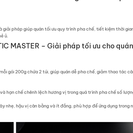
i pháp giúp quán tối ưu quy trình pha chế, tiết kiệm thời gia
ẻ ủ.
IC MASTER – Giải pháp tối ưu cho quán
mỗi gói 200g chứa 2 túi, giúp quán dễ pha chế, giảm thao tác câ
 và hạn chế chênh lệch hương vị trong quá trình pha chế số lượng
y nhẹ, hậu vị cân bằng và ít đắng, phù hợp để ứng dụng trong n