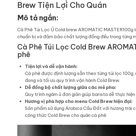
Brew Tiện Lợi Cho Quán
Mô tả ngắn:
Cà Phê Túi Lọc Ủ Cold brew AROMATIC MASTER100g là giả
chuẩn bị và đảm bảo chất lượng đồng đều trong từng m
Cà Phê Túi Lọc Cold Brew AROMAT
phê
Tiện lợi và dễ vận hành:
Cà phê được định lượng sẵn theo từng túi lọc 100g, 
đong và tối ưu quy trình vận hành Cold Brew.
Dễ đồng bộ chất lượng giữa các mẻ pha:
Quy trình ngâm ủ đơn giản giúp barista dễ thực hiện
Hương vị phù hợp cho menu Cold Brew hiện đại:
Sản phẩm sử dụng Arabica Cầu Đất với hương trái câ
công thức Cold Brew cho quán cà phê.