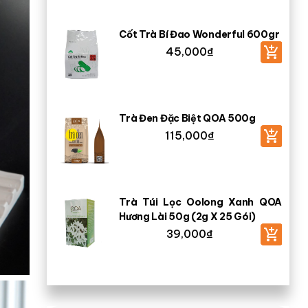
Cốt Trà Bí Đao Wonderful 600gr
45,000
₫
Trà Đen Đặc Biệt QOA 500g
115,000
₫
Trà Túi Lọc Oolong Xanh QOA
Hương Lài 50g (2g X 25 Gói)
39,000
₫