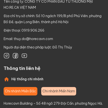
Tên công ty: CÔNG TY CỔ PHẦN ĐẦU TƯ THƯƠNG MẠI
HO.RE.CA VIỆT NAM
Địa chỉ trụ sở chính: Số 10 ngách 199/8 phố Phú Viên, phường
Bồ Đề, quận Long Biên, thành phố Hà Nội
Điện thoại: 0919.906.266
Email:
thuy.do@horecavn.com
Người đại diện theo pháp luật: Đỗ Thị Thủy
Thông tin liên hệ
Hệ thống chi nhánh
Chi nhánh Miền Bắc
Chi nhánh Miền Nam
Horecavn Building – Số 48 ngõ 279 Đội Cấn, phường Ngọc Hà,