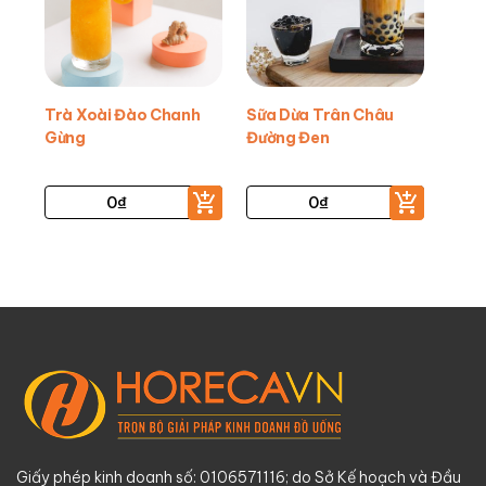
Trà Xoài Đào Chanh
Sữa Dừa Trân Châu
Gừng
Đường Đen
0
₫
0
₫
Giấy phép kinh doanh số: 0106571116; do Sở Kế hoạch và Đầu