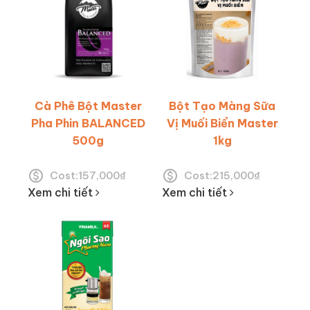
Cà Phê Bột Master
Bột Tạo Màng Sữa
Pha Phin BALANCED
Vị Muối Biển Master
500g
1kg
Cost:
157,000
₫
Cost:
215,000
₫
Xem chi tiết
Xem chi tiết