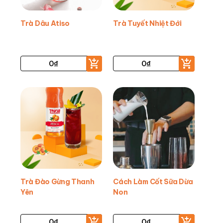
Trà Dâu Atiso
Trà Tuyết Nhiệt Đới
0
₫
0
₫
Trà Đào Gừng Thanh
Cách Làm Cốt Sữa Dừa
Yên
Non
0
₫
0
₫