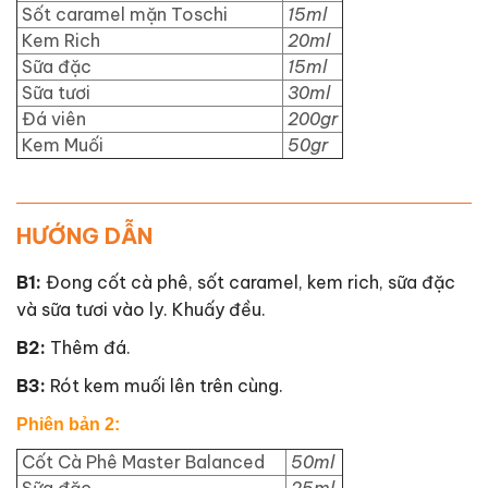
Sốt caramel mặn Toschi
15ml
Kem Rich
20ml
Sữa đặc
15ml
Sữa tươi
30ml
Đá viên
200gr
Kem Muối
5
0
gr
HƯỚNG DẪN
B1:
Đong cốt cà phê, sốt caramel, kem rich, sữa đặc
và sữa tươi vào ly. Khuấy đều.
B2:
Thêm đá.
B3:
Rót kem muối lên trên cùng.
Phiên bản 2: 
Cốt Cà Phê Master Balanced
50ml