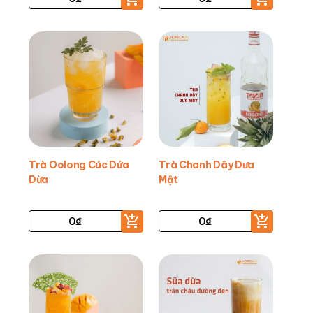
Trà Oolong Cúc Dứa
Trà Chanh Dây Dưa
Dừa
Mật
0
₫
0
₫