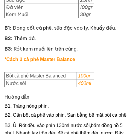
Sữa đặc
25ml
Đá viên
100gr
Kem Muối
30
gr
B1:
Đong cốt cà phê, sữa đặc vào ly. Khuấy đều.
B2:
Thêm đá.
B3:
Rót kem muối lên trên cùng.
*Cách ủ cà phê Master Balance
Bột cà phê Master Balanced
100gr
Nước sôi
400ml
Hướng dẫn
B1. Tráng nóng phin. 
B2. Cân bột cà phê vào phin. San bằng bề mặt bột cà phê 
B3. Ủ: Rót đều vào phin 130ml nước sôi,bấm đồng hồ 5 
phút. Nhanh tay trộn đều để cà phê thấm đều nước. Đậy 