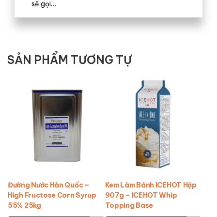
sẽ gọi…
SẢN PHẨM TƯƠNG TỰ
Đường Nước Hàn Quốc –
Kem Làm Bánh ICEHOT Hộp
High Fructose Corn Syrup
907g – ICEHOT Whip
55% 25kg
Topping Base