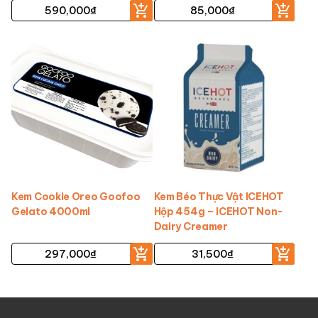
590,000
₫
85,000
₫
Kem Cookie Oreo Goofoo
Kem Béo Thực Vật ICEHOT
Gelato 4000ml
Hộp 454g – ICEHOT Non-
Dairy Creamer
297,000
₫
31,500
₫