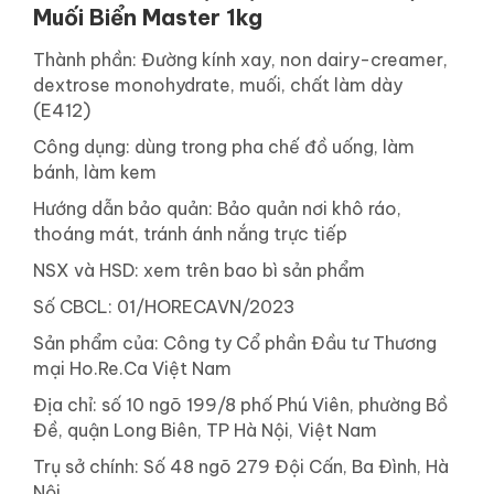
Muối Biển Master 1kg
Thành phần: Đường kính xay, non dairy-creamer,
dextrose monohydrate, muối, chất làm dày
(E412)
Công dụng: dùng trong pha chế đồ uống, làm
bánh, làm kem
Hướng dẫn bảo quản: Bảo quản nơi khô ráo,
thoáng mát, tránh ánh nắng trực tiếp
NSX và HSD: xem trên bao bì sản phẩm
Số CBCL: 01/HORECAVN/2023
Sản phẩm của: Công ty Cổ phần Đầu tư Thương
mại Ho.Re.Ca Việt Nam
Địa chỉ: số 10 ngõ 199/8 phố Phú Viên, phường Bồ
Đề, quận Long Biên, TP Hà Nội, Việt Nam
Trụ sở chính: Số 48 ngõ 279 Đội Cấn, Ba Đình, Hà
Nội