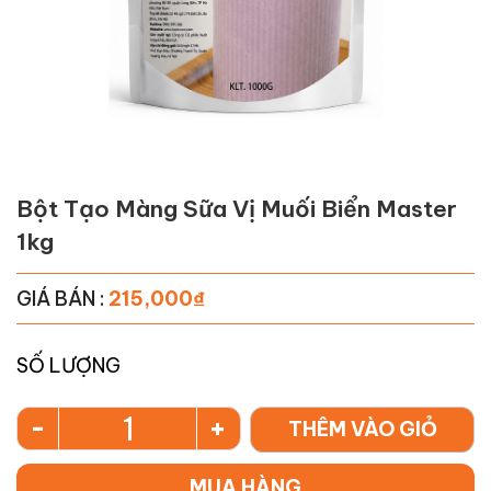
Bột Tạo Màng Sữa Vị Muối Biển Master
1kg
GIÁ BÁN :
215,000
₫
SỐ LƯỢNG
-
+
THÊM VÀO GIỎ
MUA HÀNG