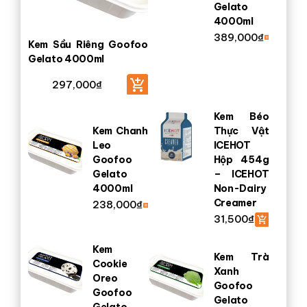
Gelato
4000ml
389,000
₫
Kem Sầu Riêng Goofoo
Gelato 4000ml
297,000
₫
Kem Béo
Kem Chanh
Thực Vật
Leo
ICEHOT
Goofoo
Hộp 454g
Gelato
– ICEHOT
4000ml
Non-Dairy
Creamer
238,000
₫
31,500
₫
Kem
Kem Trà
Cookie
Xanh
Oreo
Goofoo
Goofoo
Gelato