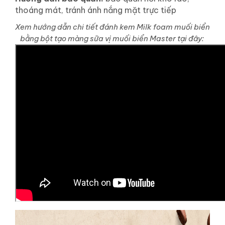
thoáng mát, tránh ánh nắng mặt trực tiếp
Xem hướng dẫn chi tiết đánh kem Milk foam muối biển
bằng bột tạo màng sữa vị muối biển Master tại đây: