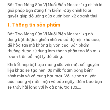
Bột Tạo Màng Sữa Vị Muối Biển Master 1kg chính là
giải pháp bạn đang tìm kiếm. Đây chính là bí
quyết giúp đồ uống của quán bạn x2 doanh thu!
1
Thông tin sản phẩm
.
Bột Tạo Màng Sữa Vị Muối Biển Master 1kg có
dạng bột được nghiền nhỏ và có độ mịn khá cao,
dễ hòa tan mà không bị vón cục. Sản phẩm
thường được sử dụng làm thành phần tạo lớp milk
foam trên bề mặt ly đồ uống.
Khi kết hợp bột tạo màng sữa với một số nguyên
liệu khác sẽ tạo nên lớp milk foam bồng bềnh,
sánh mịn và vô cùng bắt mắt. Với sự hòa quyện
của hương vị mằn mặn và béo ngậy, đảm bảo bạn
sẽ thấy hài lòng với ly cà phê, trà sữa,…