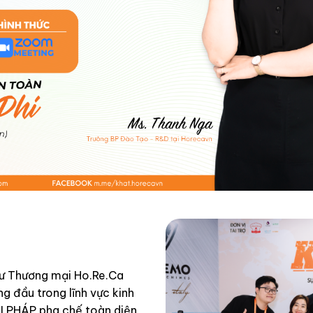
tư Thương mại Ho.Re.Ca
 đầu trong lĩnh vực kinh
 PHÁP pha chế toàn diện,