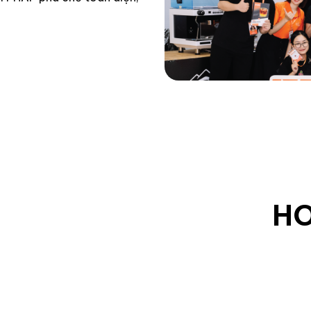
NÊN HỢP TÁC CÙNG
H