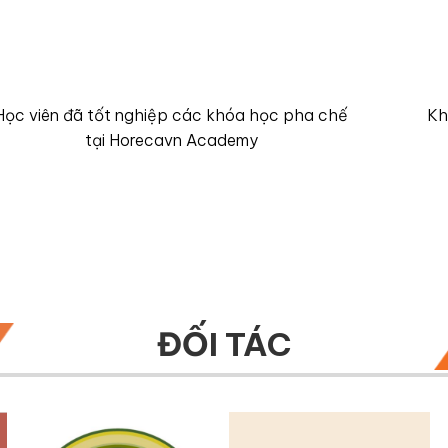
3k+
Học viên đã tốt nghiệp các khóa học pha chế
Kh
tại Horecavn Academy
ĐỐI TÁC