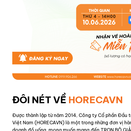
ĐÔI NÉT VỀ
HORECAVN
Được thành lập từ năm 2014, Công ty Cổ phần Đầu 
Việt Nam (HORECAVN) là một trong những đơn vị hàng
doanh đồ uống, mong muốn mang đến TRỌN BỘ GIẢI