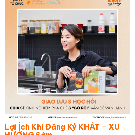
Lợi Ích Khi Đăng Ký KHÁT – XU