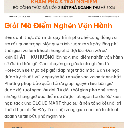
Giải Mã Điểm Nghẽn Vận Hành
Bên cạnh thực đơn mới, quy trình pha chế cũng đóng vai
trò rất quan trọng. Một quy trình rườm rà sẽ gây lãng phí
thời gian và làm khách hàng chờ đợi lâu. Đến với sự
kiện
KHÁT – XU HƯỚNG
lần này, mọi điểm nghẽn vận hành
sẽ được tháo gỡ. Các chuyên gia giàu kinh nghiệm từ
Horecavn sẽ trực tiếp giải đáp mọi thắc mắc. Bạn sẽ học
được kỹ thuật xử lý nguyên liệu chuẩn xác và an toàn nhất.
Phương pháp bảo quản tối ưu giúp nguyên liệu luôn giữ
được độ tươi ngon lâu dài. Từ đó, thời gian pha chế trong
những khung giờ cao điểm sẽ được rút ngắn tối đa. Sự kiện
hợp tác cùng CLOUD MART thực sự là nền tảng kết nối tri
thức thực chiến. Đây là cơ hội vàng giúp các mô hình kinh
doanh tự tin bứt phá mạnh mẽ.