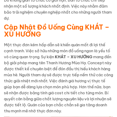
Do không gian tổ chức có giới hạn, ban tổ chức chỉ tiếp
nhận một số lượng khách nhất định. Việc này nhằm đảm
bảo trải nghiệm chuyên nghiệp nhất cho những người tham
dự.
Cập Nhật Đồ Uống Cùng KHÁT –
XU HƯỚNG
Một thực đơn kém hấp dẫn sẽ khiến quán mất đi lợi thế
cạnh tranh. Việc sở hữu những món đồ uống ngon là yếu tố
vô cùng quan trọng. Sự kiện
KHÁT – XU HƯỚNG
mang đến
bộ giải pháp mang tên Thanh Hương Mùa Hạ. Concept này
được thiết kế chuyên biệt để đón đầu thị hiếu khách hàng
mùa hè. Người tham dự sẽ được trực tiếp nếm thử các công
thức giải nhiệt mới nhất. Việc đánh giá hương vị thực tế
giúp bạn dễ dàng lựa chọn món phù hợp. Hơn thế nữa, bạn
sẽ nhận được bảng tính giá cost chi tiết cho từng món. Bí
quyết cân bằng giữa chất lượng nguyên liệu và lợi nhuận sẽ
được tiết lộ. Quán của bạn chắc chắn sẽ gia tăng doanh
thu mạnh mẽ nhờ thực đơn này.