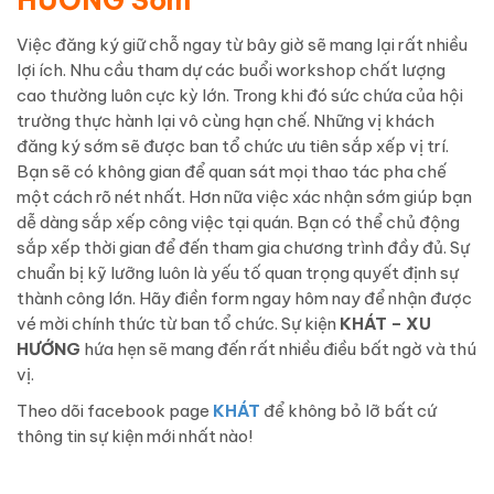
HƯỚNG Sớm
Việc đăng ký giữ chỗ ngay từ bây giờ sẽ mang lại rất nhiều
lợi ích. Nhu cầu tham dự các buổi workshop chất lượng
cao thường luôn cực kỳ lớn. Trong khi đó sức chứa của hội
trường thực hành lại vô cùng hạn chế. Những vị khách
đăng ký sớm sẽ được ban tổ chức ưu tiên sắp xếp vị trí.
Bạn sẽ có không gian để quan sát mọi thao tác pha chế
một cách rõ nét nhất. Hơn nữa việc xác nhận sớm giúp bạn
dễ dàng sắp xếp công việc tại quán. Bạn có thể chủ động
sắp xếp thời gian để đến tham gia chương trình đầy đủ. Sự
chuẩn bị kỹ lưỡng luôn là yếu tố quan trọng quyết định sự
thành công lớn. Hãy điền form ngay hôm nay để nhận được
vé mời chính thức từ ban tổ chức. Sự kiện
KHÁT – XU
HƯỚNG
hứa hẹn sẽ mang đến rất nhiều điều bất ngờ và thú
vị.
Theo dõi facebook page
KHÁT
để không bỏ lỡ bất cứ
thông tin sự kiện mới nhất nào!