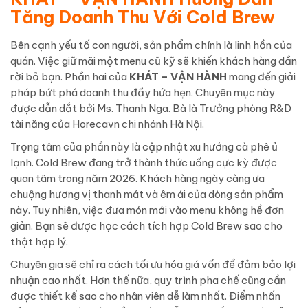
Tăng Doanh Thu Với Cold Brew
Bên cạnh yếu tố con người, sản phẩm chính là linh hồn của
quán. Việc giữ mãi một menu cũ kỹ sẽ khiến khách hàng dần
rời bỏ bạn. Phần hai của
KHÁT – VẬN HÀNH
mang đến giải
pháp bứt phá doanh thu đầy hứa hẹn. Chuyên mục này
được dẫn dắt bởi Ms. Thanh Nga. Bà là Trưởng phòng R&D
tài năng của Horecavn chi nhánh Hà Nội.
Trọng tâm của phần này là cập nhật xu hướng cà phê ủ
lạnh. Cold Brew đang trở thành thức uống cực kỳ được
quan tâm trong năm 2026. Khách hàng ngày càng ưa
chuộng hương vị thanh mát và êm ái của dòng sản phẩm
này. Tuy nhiên, việc đưa món mới vào menu không hề đơn
giản. Bạn sẽ được học cách tích hợp Cold Brew sao cho
thật hợp lý.
Chuyên gia sẽ chỉ ra cách tối ưu hóa giá vốn để đảm bảo lợi
nhuận cao nhất. Hơn thế nữa, quy trình pha chế cũng cần
được thiết kế sao cho nhân viên dễ làm nhất. Điểm nhấn