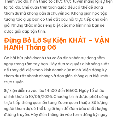
Thêm vào đó, hình thức tổ chức trực tuyến mang lại sự tiện
lợi tối đa. Chủ quán trên toàn quốc đều có thể dễ dàng
tham dự mà không cần di chuyển xa. Không gian học tập
tương tác giúp bạn có thể đặt câu hỏi trực tiếp cho diễn
giả. Những thắc mắc riêng biệt của mô hình nhà bạn sẽ
được giải đáp tận tình.
Đừng Bỏ Lỡ Sự Kiện KHÁT – VẬN
HÀNH Tháng 06
Cơ hội bứt phá doanh thu và ổn định nhân sự đang nằm
ngay trong tầm tay bạn. Hãy đưa ra quyết định sáng suốt
để thay đổi diện mạo kinh doanh của mình. Việc đăng ký
tham dự rất nhanh chóng và đơn giản thông qua biểu mẫu
trực tuyến.
Sự kiện diễn ra vào lúc 14h00 đến 16h00. Ngày tổ chức
chính thức là 10/06/2026. Chương trình được phát sóng
trực tiếp thông qua nền tảng Zoom quen thuộc. Số lượng
người tham dự có thể bị giới hạn để đảm bảo chất lượng
đường truyền. Hãy điền thông tin vào form đăng ký ngay