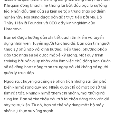
Khi quán đông khách, hệ thống lại bắt đầu bộc lộ sự lỏng
lẻo. Phần đầu tiên của sự kiện sẽ tập trung tháo gỡ điểm
nghẽn này. Nội dung được dẫn dắt trực tiếp bởi Ms. Đỗ
Thủy. Hiện là Founder và CEO đầy kinh nghiệm của
Horecavn.
Bạn sẽ được hướng dẫn chi tiết cách tìm kiếm và tuyển
dụng nhân viên. Tuyển người tài chưa đủ, bạn cần tìm người
thực sự phù hợp với định hướng. Tiếp theo, phương pháp
đào tạo nhân sự sẽ được mổ xẻ kỹ lưỡng. Một quy trình
training bài bản giúp nhân viên làm việc chủ động hơn. Quán
sẽ dễ dàng hoạt động trơn tru ngay cả khi không có người
quản lý trực tiếp.
Ngoài ra, chuyên gia cũng sẽ phân tích những sai lầm phổ
biến khi mở rộng quy mô. Nhiều quán chỉ có một cơ sở thì
làm rất tốt. Nhưng khi mở thêm chi nhánh, mọi thứ lại rối
tung lên. Bạn sẽ tìm thấy câu trả lời thỏa đáng cho vấn đề
này tại sự kiện. Từ đó, bạn có thể xây dựng một bộ máy
nhân sự thực sự vững mạnh.