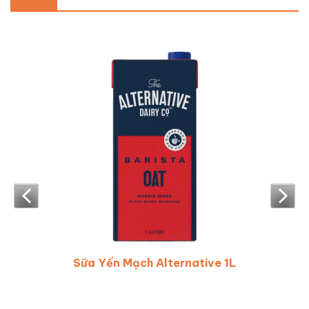
L
Mứt Sinh Tố Berrino Ổi 1000m