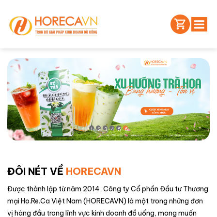
1
2
3
4
5
6
ĐÔI NÉT VỀ
HORECAVN
Được thành lập từ năm 2014, Công ty Cổ phần Đầu tư Thương
mại Ho.Re.Ca Việt Nam (HORECAVN) là một trong những đơn
vị hàng đầu trong lĩnh vực kinh doanh đồ uống, mong muốn