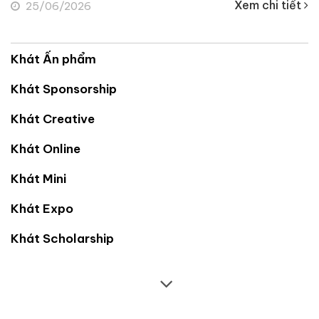
Xem chi tiết
Xe
12/06/2026
Khát Ấn phẩm
Khát Sponsorship
Khát Creative
Khát Online
Khát Mini
Khát Expo
Khát Scholarship