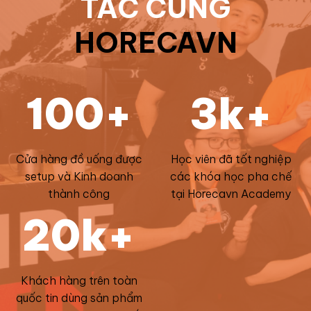
TÁC CÙNG
HORECAVN
100+
3k+
Cửa hàng đồ uống được
Học viên đã tốt nghiệp
setup và Kinh doanh
các khóa học pha chế
thành công
tại Horecavn Academy
20k+
Khách hàng trên toàn
quốc tin dùng sản phẩm