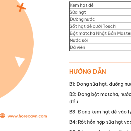
Kem hạt dẻ
Sữa hạt
Đường nước
Sốt hạt dẻ cười Toschi
Bột matcha Nhật Bản Maste
Nước sôi
Đá viên
HƯỚNG DẪN
B1: Đong sữa hạt, đường nư
B2: Đong bột matcha, nước
đều
B3: Đong kem hạt dẻ vào l
B4: Rót hỗn hợp sữa hạt vào