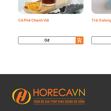
Cà Phê Chanh Vải
Trà Oolon
0
₫