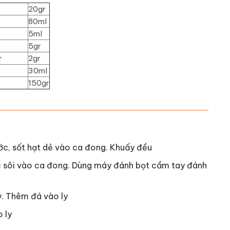
20gr
80ml
5ml
5gr
r
2gr
30ml
150gr
ớc, sốt hạt dẻ vào ca đong. Khuấy đều
 sôi vào ca đong. Dùng máy đánh bọt cầm tay đánh
y. Thêm đá vào ly
 ly