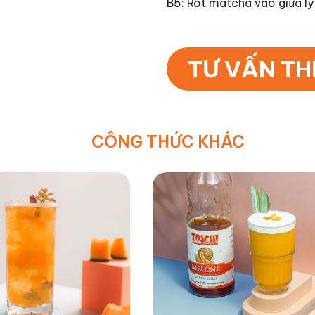
B5: Rót matcha vào giữa ly
TƯ VẤN T
CÔNG THỨC KHÁC