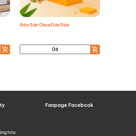
Đào Sữa Chua Dứa Dừa
0
₫
ty
Fanpage Facebook
hàng hóa