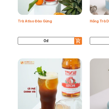
Trà Atiso Đào Gừng
Hồng Trà D
0
₫