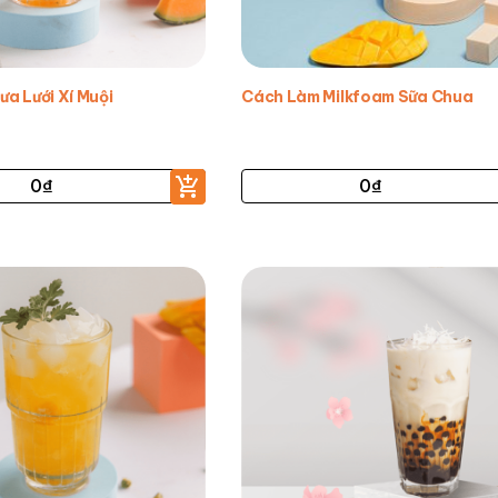
ưa Lưới Xí Muội
Cách Làm Milkfoam Sữa Chua
0
₫
0
₫