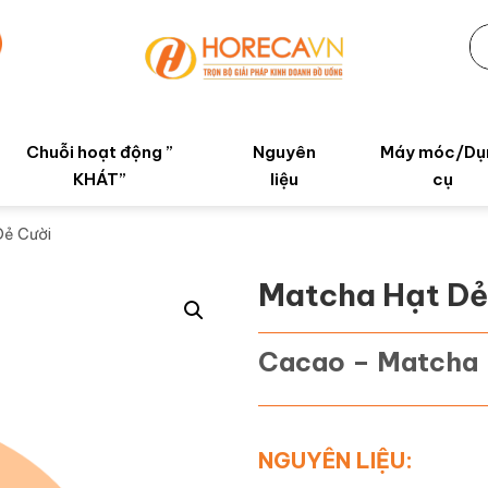
Chuỗi hoạt động ”
Nguyên
Máy móc/Dụ
KHÁT”
liệu
cụ
Dẻ Cười
Matcha Hạt Dẻ
Cacao – Matcha
NGUYÊN LIỆU: