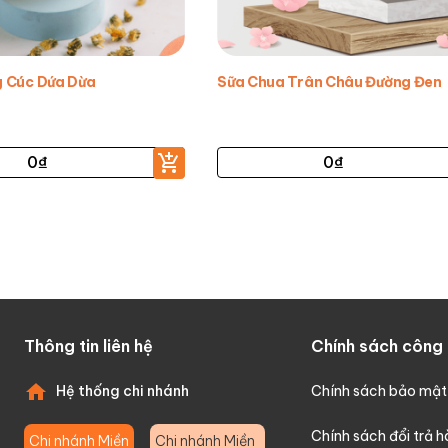
g Cúc Dứa Dừa
Sữa Chua Trân Châu Đường Đen
0
₫
0
₫
Thông tin liên hệ
Chính sách công 
Hệ thống chi nhánh
Chính sách bảo mật
Chính sách đổi trả 
Chi nhánh Miền
Chi nhánh Miền