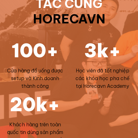
TÁC CÙNG
HORECAVN
100+
3k+
Cửa hàng đồ uống được
Học viên đã tốt nghiệp
setup và Kinh doanh
các khóa học pha chế
thành công
tại Horecavn Academy
20k+
Khách hàng trên toàn
quốc tin dùng sản phẩm