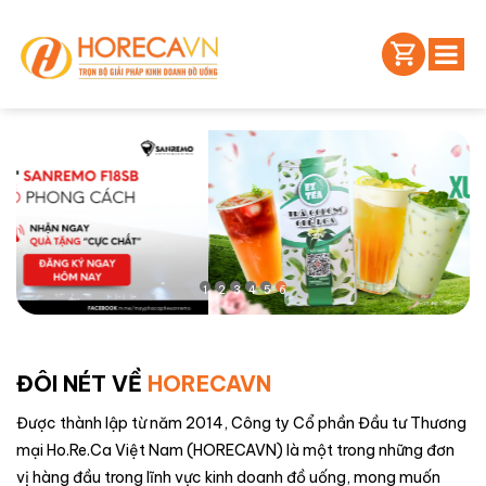
1
2
3
4
5
6
ĐÔI NÉT VỀ
HORECAVN
Được thành lập từ năm 2014, Công ty Cổ phần Đầu tư Thương
mại Ho.Re.Ca Việt Nam (HORECAVN) là một trong những đơn
vị hàng đầu trong lĩnh vực kinh doanh đồ uống, mong muốn