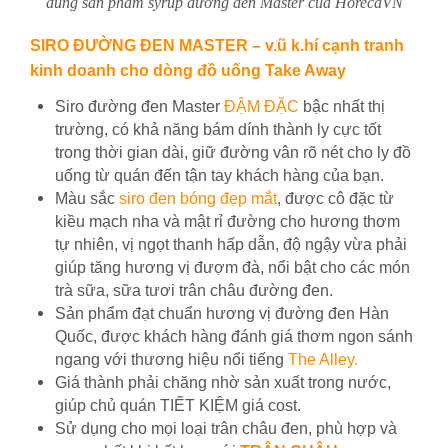
dùng sản phẩm syrup đường đen Master của HorecaVN
SIRO ĐƯỜNG ĐEN MASTER – v.ũ k.hí cạnh tranh
kinh doanh cho dòng đồ uống Take Away
Siro đường đen Master
ĐẬM ĐẶC
bậc nhất thị
trường, có khả năng bám dính thành ly cực tốt
trong thời gian dài, giữ đường vân rõ nét cho ly đồ
uống từ quán đến tận tay khách hàng của bạn.
Màu sắc
siro đen bóng đẹp mắt
, được cô đặc từ
kiều mạch nha và mật rỉ đường cho hương thơm
tự nhiên, vị ngọt thanh hấp dẫn, độ ngậy vừa phải
giúp tăng hương vị đượm đà, nổi bật cho các món
trà sữa, sữa tươi trân châu đường đen.
Sản phẩm đạt chuẩn hương vị đường đen Hàn
Quốc, được khách hàng đánh giá thơm ngon sánh
ngang với thương hiệu nổi tiếng
The Alley.
Giá thành phải chăng nhờ sản xuất trong nước,
giúp chủ quán TIẾT KIỆM giá cost.
Sử dụng cho mọi loại trân châu đen, phù hợp và