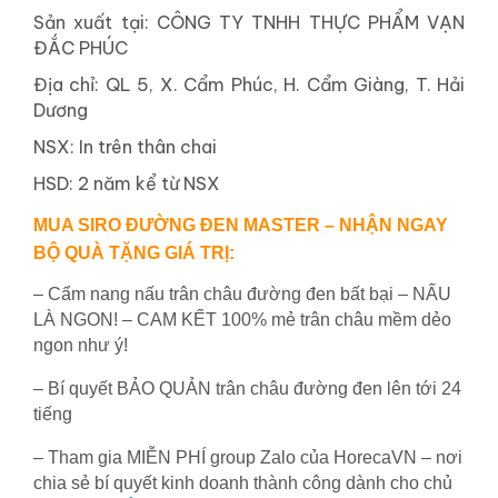
Sản xuất tại: CÔNG TY TNHH THỰC PHẨM VẠN
ĐẮC PHÚC
Địa chỉ: QL 5, X. Cẩm Phúc, H. Cẩm Giàng, T. Hải
Dương
NSX: In trên thân chai
HSD: 2 năm kể từ NSX
MUA SIRO ĐƯỜNG ĐEN MASTER – NHẬN NGAY
BỘ QUÀ TẶNG GIÁ TRỊ:
– Cẩm nang nấu trân châu đường đen bất bại – NẤU
LÀ NGON! – CAM KẾT 100% mẻ trân châu mềm dẻo
ngon như ý!
– Bí quyết BẢO QUẢN trân châu đường đen lên tới 24
tiếng
– Tham gia MIỄN PHÍ group Zalo của HorecaVN – nơi
chia sẻ bí quyết kinh doanh thành công dành cho chủ