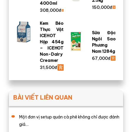
2.5kg
4000ml
150,000
₫
308,000
₫
Kem Béo
Thực Vật
Sữa Đặc
ICEHOT
Ngôi Sao
Hộp 454g
Phương
– ICEHOT
Nam 1284g
Non-Dairy
67,000
₫
Creamer
31,500
₫
BÀI VIẾT LIÊN QUAN
Một đơn vị setup quán cà phê không chỉ được đánh
giá…