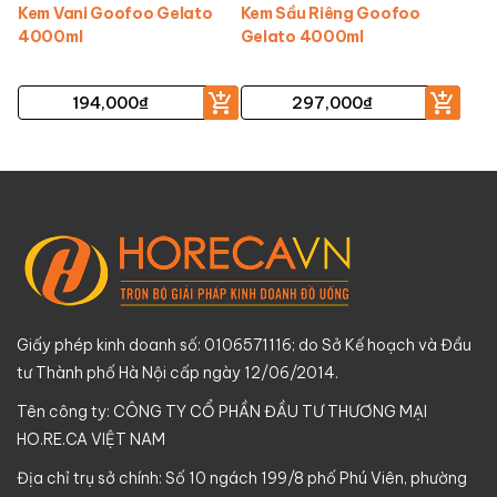
Kem Vani Goofoo Gelato
Kem Sầu Riêng Goofoo
4000ml
Gelato 4000ml
194,000
₫
297,000
₫
Giấy phép kinh doanh số: 0106571116; do Sở Kế hoạch và Đầu
tư Thành phố Hà Nội cấp ngày 12/06/2014.
Tên công ty: CÔNG TY CỔ PHẦN ĐẦU TƯ THƯƠNG MẠI
HO.RE.CA VIỆT NAM
Địa chỉ trụ sở chính: Số 10 ngách 199/8 phố Phú Viên, phường