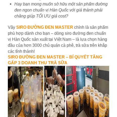
Hay bạn mong muốn sở hữu một sản phẩm đường
đen ngon chuẩn vị Hàn Quốc với giá thành phải
chăng giúp TỐI ƯU giá cost?
Vậy
SIRO ĐƯỜNG ĐEN MASTER
chính là sản phẩm
phù hợp dành cho bạn – dòng siro đường đen chuẩn
vị Hàn Quốc sản xuất tại Việt Nam – là lựa chọn hàng
đầu của hơn 3000 chủ quán cà phê, trà sữa trên khắp
các tỉnh thành!
SIRO ĐƯỜNG ĐEN MASTER – BÍ QUYẾT TĂNG
GẤP 3 DOANH THU TRÀ SỮA