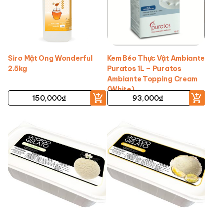
Siro Mật Ong Wonderful
Kem Béo Thực Vật Ambiante
2.5kg
Puratos 1L – Puratos
Ambiante Topping Cream
(White)
150,000
₫
93,000
₫