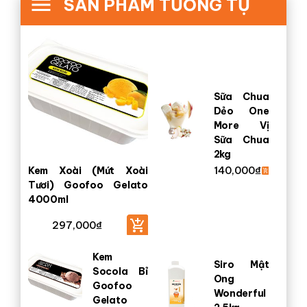
SẢN PHẨM TƯƠNG TỰ
Sữa Chua
Dẻo One
More Vị
Sữa Chua
2kg
140,000
₫
Kem Xoài (Mứt Xoài
Tươi) Goofoo Gelato
4000ml
297,000
₫
Kem
Siro Mật
Socola Bỉ
Ong
Goofoo
Wonderful
Gelato