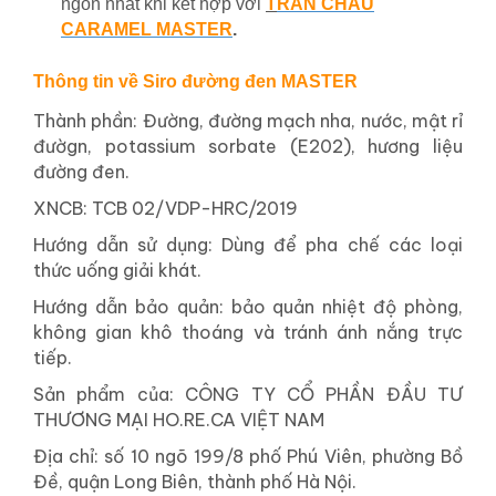
ngon nhất khi kết hợp với
T
RÂN CHÂU
CARAMEL MASTER
.
Thông tin về Siro đường đen MASTER
Thành phần: Đường, đường mạch nha, nước, mật rỉ
đườgn, potassium sorbate (E202), hương liệu
đường đen.
XNCB: TCB 02/VDP-HRC/2019
Hướng dẫn sử dụng: Dùng để pha chế các loại
thức uống giải khát.
Hướng dẫn bảo quản: bảo quản nhiệt độ phòng,
không gian khô thoáng và tránh ánh nắng trực
tiếp.
Sản phẩm của: CÔNG TY CỔ PHẦN ĐẦU TƯ
THƯƠNG MẠI HO.RE.CA VIỆT NAM
Địa chỉ: số 10 ngõ 199/8 phố Phú Viên, phường Bồ
Đề, quận Long Biên, thành phố Hà Nội.