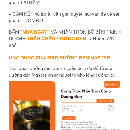
quán
TẠI ĐÂY!
– CAM KẾT hỗ trợ tư vấn giải quyết mọi vấn đề về sản
phẩm TRỌN ĐỜI.
BẤM
“MUA NGAY”
VÀ NHẬN TRỌN BỘ BÍ KÍP KINH
DOANH
TRÂN CHÂU ĐƯỜNG ĐEN
từ HorecaVN
nhé!
ỨNG DỤNG CỦA SIRO ĐƯỜNG ĐEN MASTER
Trân châu đường đen đậm vị, dẻo dai vừa đủ từ siro
đường đen Master khiến người ta khó lòng cưỡng lại.