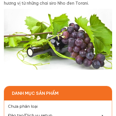
hương vị từ những chai siro Nho đen Torani.
DANH MỤC SẢN PHẨM
Chưa phân loại
Đào tạo/Dịch vụ setup