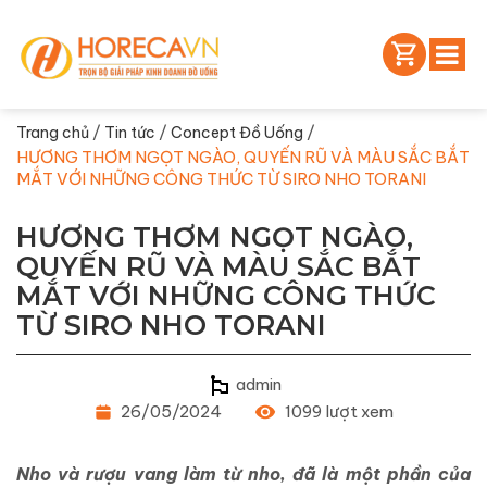
/
/
/
Trang chủ
Tin tức
Concept Đồ Uống
HƯƠNG THƠM NGỌT NGÀO, QUYẾN RŨ VÀ MÀU SẮC BẮT
MẮT VỚI NHỮNG CÔNG THỨC TỪ SIRO NHO TORANI
HƯƠNG THƠM NGỌT NGÀO,
QUYẾN RŨ VÀ MÀU SẮC BẮT
MẮT VỚI NHỮNG CÔNG THỨC
TỪ SIRO NHO TORANI
admin
26/05/2024
1099 lượt xem
Nho và rượu vang làm từ nho, đã là một phần của