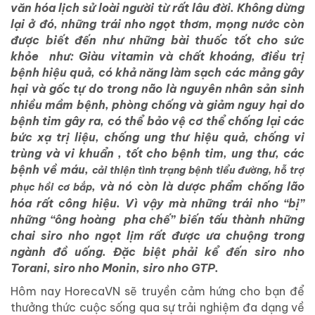
văn hóa lịch sử loài người từ rất lâu đời. Không dừng
lại ở đó, những trái nho ngọt thơm, mọng nước còn
được biết đến như những bài thuốc tốt cho sức
khỏe như: Giàu vitamin và chất khoáng, điều trị
bệnh hiệu quả, có khả năng làm sạch các mảng gây
hại và gốc tự do trong não là nguyên nhân sản sinh
nhiều mầm bệnh, phòng chống và giảm nguy hại do
bệnh tim gây ra, có thể bảo vệ cơ thể chống lại các
bức xạ trị liệu, chống ung thư hiệu quả, chống vi
trùng và vi khuẩn , tốt cho bệnh tim, ung thư, các
bệnh về máu,
cải thiện tình trạng bệnh tiểu đường, hỗ trợ
, và nó còn là dược phẩm chống lão
phục hồi cơ bắp
hóa rất công hiệu. Vì vậy mà những trái nho “bị”
những “ông hoàng pha chế” biến tấu thành những
chai siro nho ngọt lịm rất được ưa chuộng trong
ngành đồ uống. Đặc biệt phải kể đến siro nho
Torani, siro nho Monin, siro nho GTP.
Hôm nay HorecaVN sẽ truyền cảm hứng cho bạn để
thưởng thức cuộc sống qua sự trải nghiệm đa dạng về