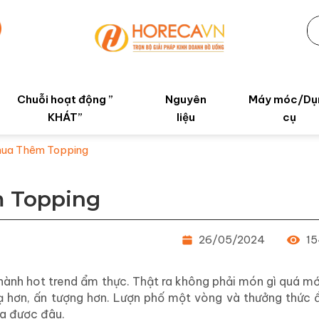
Chuỗi hoạt động ”
Nguyên
Máy móc/Dụ
KHÁT”
liệu
cụ
hua Thêm Topping
 Topping
26/05/2024
15
hành hot trend ẩm thực. Thật ra không phải món gì quá mớ
ạ hơn, ấn tượng hơn. Lượn phố một vòng và thưởng thức 
a được đâu.