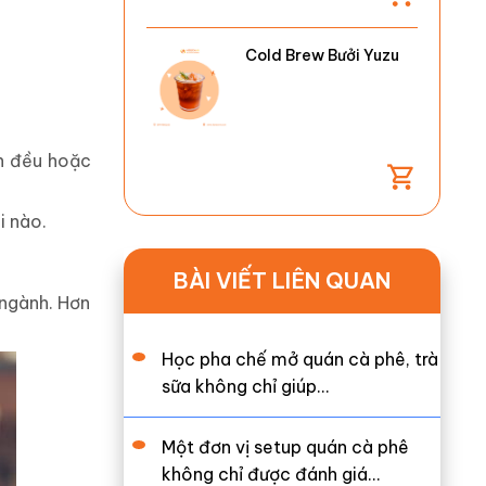
Cold Brew Bưởi Yuzu
n đều hoặc
i nào.
BÀI VIẾT LIÊN QUAN
 ngành. Hơn
Học pha chế mở quán cà phê, trà
sữa không chỉ giúp…
Một đơn vị setup quán cà phê
không chỉ được đánh giá…