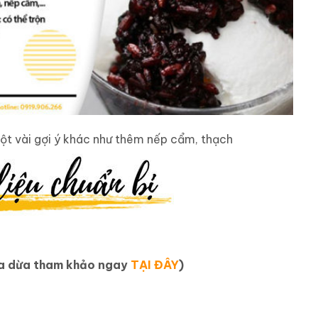
ột vài gợi ý khác như thêm nếp cẩm, thạch
ữa dừa tham khảo ngay
TẠI ĐÂY
)