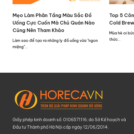
Mẹo Làm Phân Tầng Màu Sắc Đồ
Top 5 Côn
Uống Cực Cuốn Mà Chủ Quán Nào
Cold Brew
Cũng Nên Tham Khảo
Mùa hè oi bức
thức…
Làm sao để tạo ra những ly đồ uống vừa "ngon
miệng"…
Giấy phép kinh doanh số: 0106571116; do Sở Kế hoạch và
Đầu tư Thành phố Hà Nội cấp ngày 12/06/2014.