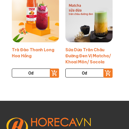
Trà Đào Thanh Long
Sữa Dừa Trân Châu
Hoa Hồng
Đường Đen Vị Matcha/
Khoai Môn/ Socola
0
₫
0
₫