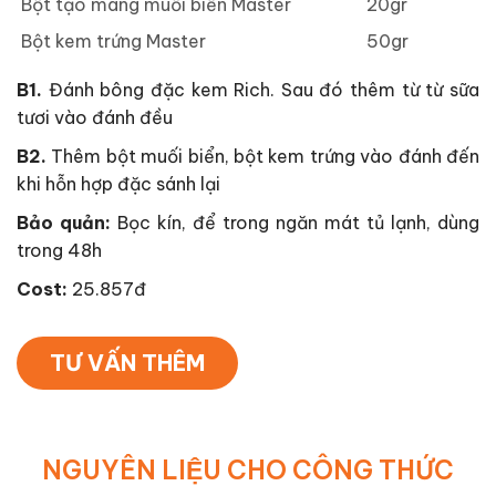
Bột tạo màng muối biển Master
20gr
Bột kem trứng Master
50gr
B1.
Đánh bông đặc kem Rich. Sau đó thêm từ từ sữa
tươi vào đánh đều
B2.
Thêm bột muối biển, bột kem trứng vào đánh đến
khi hỗn hợp đặc sánh lại
Bảo quản:
Bọc kín, để trong ngăn mát tủ lạnh, dùng
trong 48h
Cost:
25.857đ
TƯ VẤN THÊM
NGUYÊN LIỆU CHO CÔNG THỨC