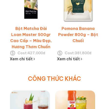
Bột Matcha Đài
Pomona Banana
Loan Master 500gr
Powder 800g – Bột
Cao Cấp – Màu Đẹp,
Chuối
Hương Thơm Chuẩn
Cost:
427,000
₫
Cost:
381,800
₫
Xem chi tiết
Xem chi tiết
CÔNG THỨC KHÁC