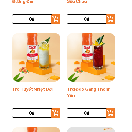
Đường Đen
Sữa Chua
0
₫
0
₫
Trà Tuyết Nhiệt Đới
Trà Đào Gừng Thanh
Yên
0
₫
0
₫