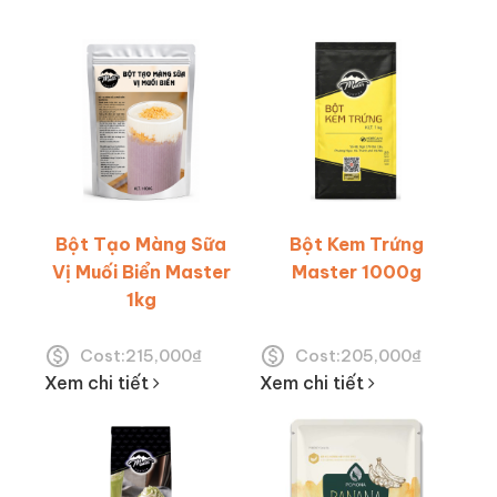
Bột Tạo Màng Sữa
Bột Kem Trứng
Vị Muối Biển Master
Master 1000g
1kg
Cost:
215,000
₫
Cost:
205,000
₫
Xem chi tiết
Xem chi tiết