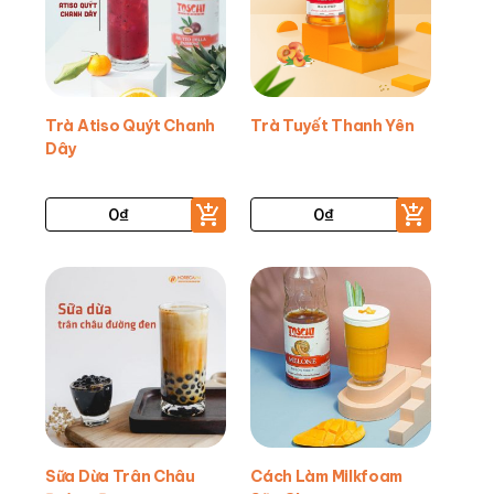
Trà Atiso Quýt Chanh
Trà Tuyết Thanh Yên
Dây
0
₫
0
₫
Sữa Dừa Trân Châu
Cách Làm Milkfoam