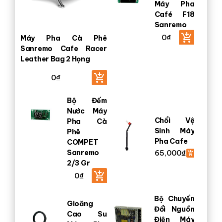
Máy Pha
Café F18
Sanremo
0
₫
Máy Pha Cà Phê
Sanremo Cafe Racer
Leather Bag 2 Họng
0
₫
Bộ Đếm
Nước Máy
Chổi Vệ
Pha Cà
Sinh Máy
Phê
Pha Cafe
COMPET
Sanremo
65,000
₫
2/3 Gr
0
₫
Bộ Chuyển
Gioăng
Đổi Nguồn
Cao Su
Điện Máy