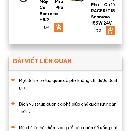
Máy Pha
Pha Café
Cà Phê
RACER/F18
Sanremo
Sanremo
H8.2
156W 24V
0
₫
0
₫
BÀI VIẾT LIÊN QUAN
Một đơn vị setup quán cà phê không chỉ được đánh
giá…
Dịch vụ setup quán cà phê giúp chủ quán rút ngắn
thời…
Mùa hè là thời điểm vàng để các quán đồ uống bứt…