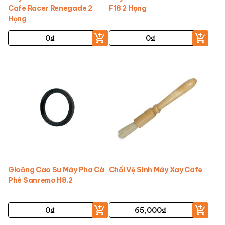
Cafe Racer Renegade 2
F18 2 Họng
Họng
0
₫
0
₫
Gioăng Cao Su Máy Pha Cà
Chổi Vệ Sinh Máy Xay Cafe
Phê Sanremo H8.2
0
₫
65,000
₫