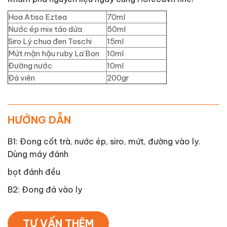
Hoa Atiso Eztea
70ml
Nước ép mix táo dứa
50ml
Siro Lý chua đen Toschi
15ml
Mứt mận hậu ruby La’Bon
10ml
Đường nước
10ml
Đá viên
200gr
HƯỚNG DẪN
B1: Đong cốt trà, nước ép, siro, mứt, đường vào ly.
Dùng máy đánh
bọt đánh đều
B2: Đong đá vào ly
TƯ VẤN THÊM