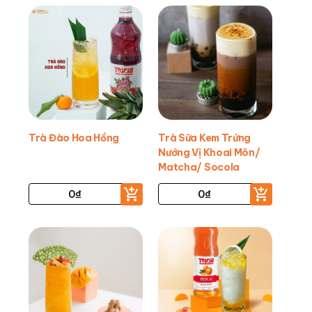
Trà Đào Hoa Hồng
Trà Sữa Kem Trứng
Nướng Vị Khoai Môn/
Matcha/ Socola
0
₫
0
₫