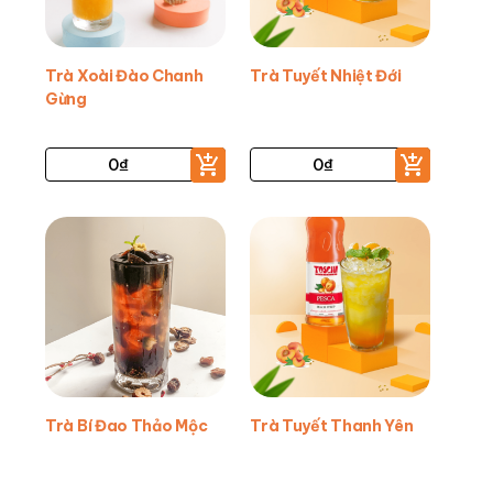
Trà Xoài Đào Chanh
Trà Tuyết Nhiệt Đới
Gừng
0
₫
0
₫
Trà Bí Đao Thảo Mộc
Trà Tuyết Thanh Yên