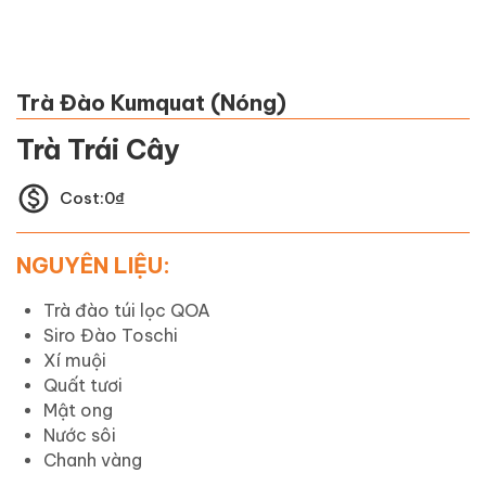
Trà Đào Kumquat (Nóng)
Trà Trái Cây
Cost:
0
₫
NGUYÊN LIỆU:
Trà đào túi lọc QOA
Siro Đào Toschi
Xí muội
Quất tươi
Mật ong
Nước sôi
Chanh vàng