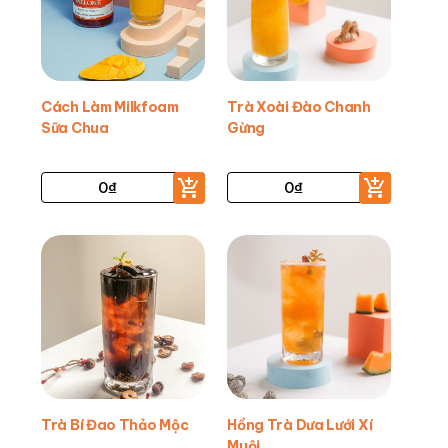
Cách Làm Milkfoam
Trà Xoài Đào Chanh
Sữa Chua
Gừng
0
₫
0
₫
Trà Bí Đao Thảo Mộc
Hồng Trà Dưa Lưới Xí
Muội