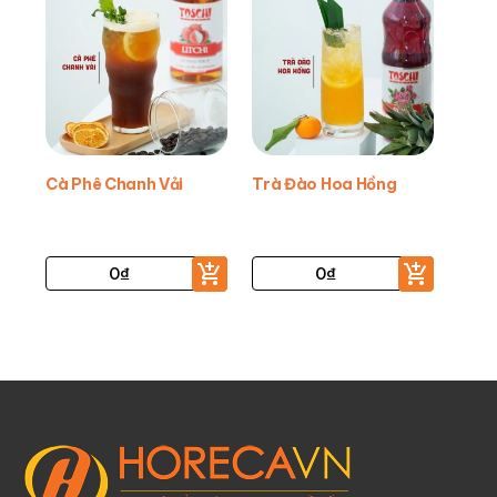
Cà Phê Chanh Vải
Trà Đào Hoa Hồng
0
₫
0
₫