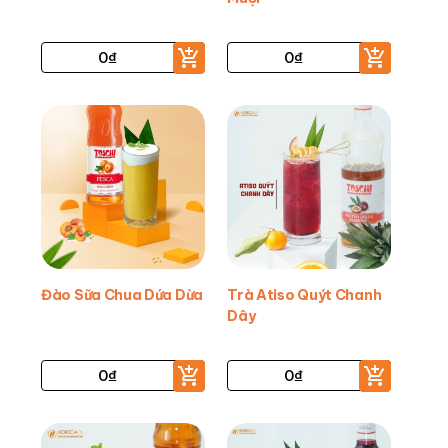
0
₫
0
₫
Đào Sữa Chua Dứa Dừa
Trà Atiso Quýt Chanh
Dây
0
₫
0
₫