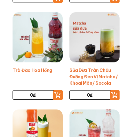
Trà Đào Hoa Hồng
Sữa Dừa Trân Châu
Đường Đen Vị Matcha/
Khoai Môn/ Socola
0
₫
0
₫