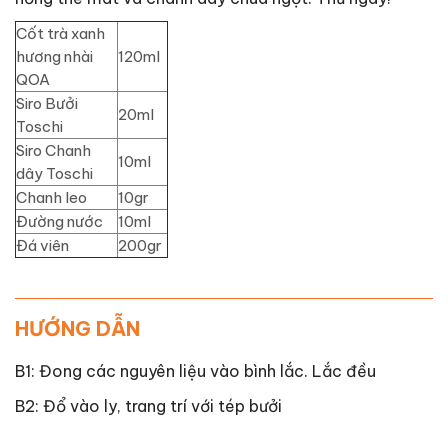
Cốt trà xanh
hương nhài
120ml
QOA
Siro Bưởi
20ml
Toschi
Siro Chanh
10ml
dây Toschi
Chanh leo
10gr
Đường nước
10ml
Đá viên
200gr
HƯỚNG DẪN
B1: Đong các nguyên liệu vào bình lắc. Lắc đều
B2: Đổ vào ly, trang trí với tép bưởi