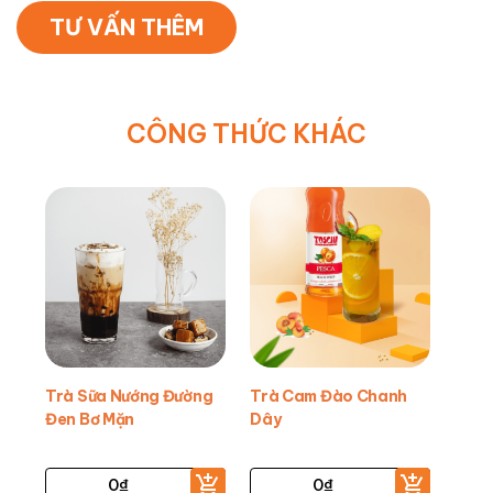
TƯ VẤN THÊM
CÔNG THỨC KHÁC
Trà Sữa Nướng Đường
Trà Cam Đào Chanh
Đen Bơ Mặn
Dây
0
₫
0
₫