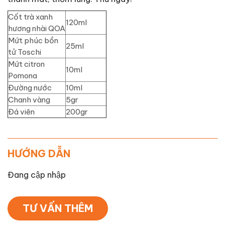
Cốt trà xanh
120ml
hương nhài QOA
Mứt phúc bồn
25ml
tử Toschi
Mứt citron
10ml
Pomona
Đường nước
10ml
Chanh vàng
5gr
Đá viên
200gr
HƯỚNG DẪN
Đang cập nhập
TƯ VẤN THÊM