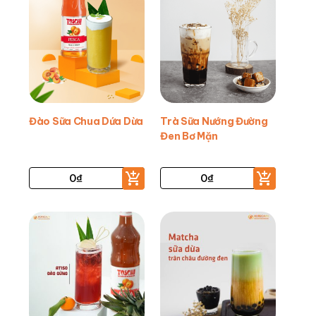
Đào Sữa Chua Dứa Dừa
Trà Sữa Nướng Đường
Đen Bơ Mặn
0
₫
0
₫