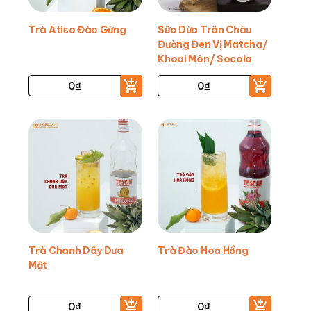
Trà Atiso Đào Gừng
Sữa Dừa Trân Châu
Đường Đen Vị Matcha/
Khoai Môn/ Socola
0
₫
0
₫
Trà Chanh Dây Dưa
Trà Đào Hoa Hồng
Mật
0
₫
0
₫