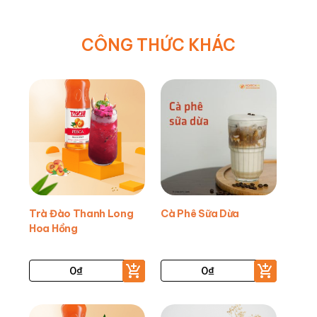
CÔNG THỨC KHÁC
Trà Đào Thanh Long
Cà Phê Sữa Dừa
Hoa Hồng
0
₫
0
₫