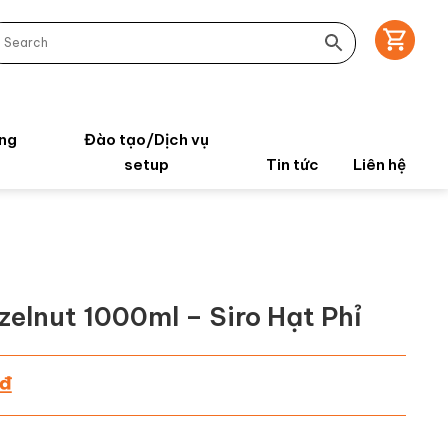
ng
Đào tạo/Dịch vụ
setup
Tin tức
Liên hệ
zelnut 1000ml – Siro Hạt Phỉ
₫