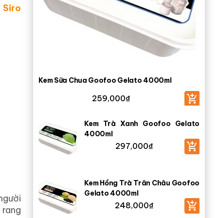
 Siro
Kem Sữa Chua Goofoo Gelato 4000ml
259,000
₫
Kem Trà Xanh Goofoo Gelato
4000ml
297,000
₫
Kem Hồng Trà Trân Châu Goofoo
Gelato 4000ml
người
248,000
₫
 rang