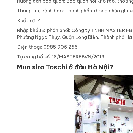
Hướng dẫn bảo quản: Bảo quản nơi khô ráo, thoáng
Thông tin, cảnh báo: Thành phần không chứa glut
Xuất xứ: Ý
Nhập khẩu & phân phối: Công ty TNHH MASTER FB V
Phường Ngọc Thụy, Quận Long Biên, Thành phố Hà 
Điện thoại: 0985 906 266
Tự công bố số: 18/MASTERFBVN/2019
Mua siro Toschi ở đâu Hà Nội?