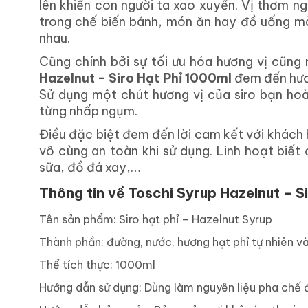
lên khiến con người ta xao xuyến. Vị thơm n
trong chế biến bánh, món ăn hay đồ uống m
nhau.
Cũng chính bởi sự tối ưu hóa hương vị cũng 
Hazelnut – Siro Hạt Phỉ 1000ml
đem đến hươn
Sử dụng một chút hương vị của siro bạn hoà
từng nhấp ngụm.
Điều đặc biệt đem đến lời cam kết với khách
vô cùng an toàn khi sử dụng. Linh hoạt biết
sữa, đồ đá xay,…
Thông tin về Toschi Syrup Hazelnut – S
Tên sản phẩm: Siro hạt phỉ – Hazelnut Syrup
Thành phần: đường, nước, hương hạt phỉ tự nhiên và
Thể tích thực: 1000ml
Hướng dẫn sử dụng: Dùng làm nguyên liệu pha chế 