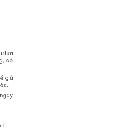
ự lựa
g, có
ề giá
mắc.
 ngay
nốt