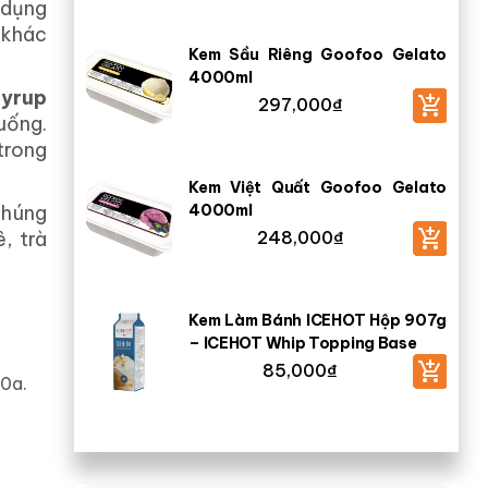
 dụng
 khác
Kem Sầu Riêng Goofoo Gelato
4000ml
Syrup
297,000
₫
uống.
trong
Kem Việt Quất Goofoo Gelato
chúng
4000ml
, trà
248,000
₫
Kem Làm Bánh ICEHOT Hộp 907g
– ICEHOT Whip Topping Base
85,000
₫
50a.