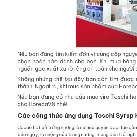
Nếu bạn đang tìm kiếm đơn vị cung cấp nguyên 
chọn hoàn hảo dành cho bạn. Khi mua hàng
nguồn gốc xuất xứ rõ ràng an toàn cho người 
Không những thế tại đây bạn còn tìm được r
thành. Ngoài ra, khi mua sản phẩm của Horeca
Nếu bạn đang có nhu cầu mua siro Toschi hay
cho HorecaVN nhé!
Các công thức ứng dụng Toschi Syrup H
Cacao hạt dẻ trứng nướng là sự hòa quyện độc đáo của
béo ngậy, lạ miệng của trứng nướng, mang đến trải ngh