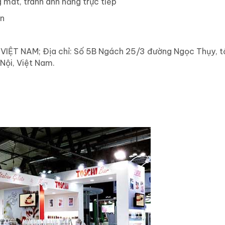
 mát, tránh ánh nắng trực tiếp
en
IỆT NAM; Địa chỉ: Số 5B Ngách 25/3 đường Ngọc Thụy, tổ
Nội, Việt Nam.