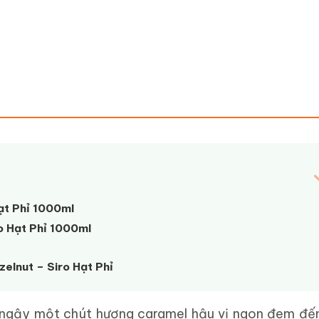
ạt Phỉ 1000ml
ro Hạt Phỉ 1000ml
elnut – Siro Hạt Phỉ
 ngậy một chút hương caramel hậu vị ngon đem đế