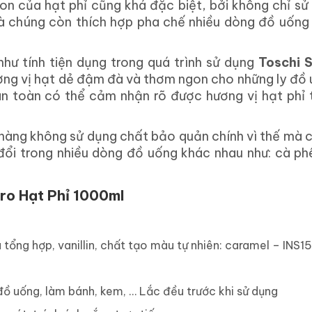
gon của hạt phỉ cũng khá đặc biệt, bởi không chỉ sử
à chúng còn thích hợp pha chế nhiều dòng đồ uống
như tính tiện dụng trong quá trình sử dụng
Toschi 
g vị hạt dẻ đậm đà và thơm ngon cho những ly đồ 
n toàn có thể cảm nhận rõ được hương vị hạt phỉ 
 hàng không sử dụng chất bảo quản chính vì thế mà 
 đổi trong nhiều dòng đồ uống khác nhau như: cà phê
iro Hạt Phỉ 1000ml
 tổng hợp, vanillin, chất tạo màu tự nhiên: caramel – INS1
đồ uống, làm bánh, kem, … Lắc đều trước khi sử dụng