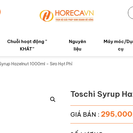
Chuỗi hoạt động ”
Nguyên
Máy móc/Dụ
KHÁT”
liệu
cụ
Syrup Hazelnut 1000ml – Siro Hạt Phỉ
Toschi Syrup Ha
295,000
GIÁ BÁN :