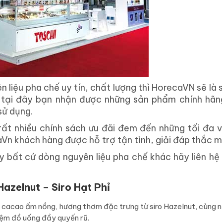
liệu pha chế uy tín, chất lượng thì HorecaVN sẽ là s
 tại đây bạn nhận được những sản phẩm chính hãn
sử dụng.
ất nhiều chính sách ưu đãi đem đến những tối đa v
Vn khách hàng được hỗ trợ tận tình, giải đáp thắc 
 bất cứ dòng nguyên liệu pha chế khác hãy liên hệ
azelnut – Siro Hạt Phỉ
 cacao ấm nồng, hương thơm đặc trưng từ siro Hazelnut, cùng 
iệm đồ uống đầy quyến rũ.