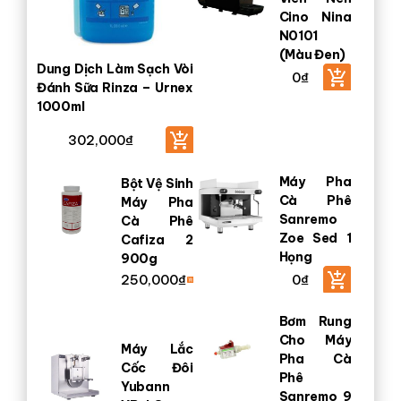
Cino Nina
N0101
(Màu Đen)
Dung Dịch Làm Sạch Vòi
0
₫
Đánh Sữa Rinza – Urnex
1000ml
302,000
₫
Máy Pha
Bột Vệ Sinh
Cà Phê
Máy Pha
Sanremo
Cà Phê
Zoe Sed 1
Cafiza 2
Họng
900g
250,000
₫
0
₫
Bơm Rung
Cho Máy
Máy Lắc
Pha Cà
Cốc Đôi
Phê
Yubann
Sanremo 9