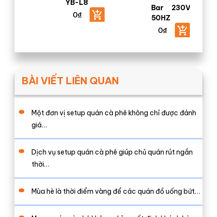
YB-L8
Bar 230V
0
₫
50HZ
0
₫
BÀI VIẾT LIÊN QUAN
Một đơn vị setup quán cà phê không chỉ được đánh
giá…
Dịch vụ setup quán cà phê giúp chủ quán rút ngắn
thời…
Mùa hè là thời điểm vàng để các quán đồ uống bứt…