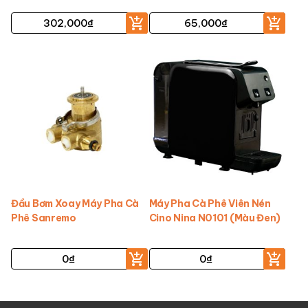
302,000
₫
65,000
₫
Đầu Bơm Xoay Máy Pha Cà
Máy Pha Cà Phê Viên Nén
Phê Sanremo
Cino Nina N0101 (Màu Đen)
0
₫
0
₫