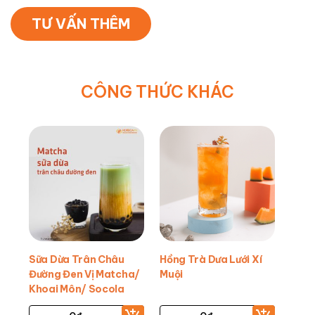
TƯ VẤN THÊM
CÔNG THỨC KHÁC
Sữa Dừa Trân Châu
Hồng Trà Dưa Lưới Xí
Đường Đen Vị Matcha/
Muội
Khoai Môn/ Socola