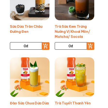
Sữa Dừa Trân Châu
Trà Sữa Kem Trứng
Đường Đen
Nướng Vị Khoai Môn/
Matcha/ Socola
0
₫
0
₫
Đào Sữa Chua Dứa Dừa
Trà Tuyết Thanh Yên