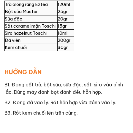
Trà olong rang Eztea
120ml
Bột sữa Master
25gr
Sữa đặc
20gr
Sốt caramel mặn Toschi
15gr
Siro hazelnut Toschi
10ml
Đá viên
200gr
Kem chuối
30gr
HƯỚNG DẪN
B1. Đong cốt trà, bột sữa, sữa đặc, sốt, siro vào bình
lắc. Dùng máy đánh bọt đánh đều hỗn hợp.
B2. Đong đá vào ly. Rót hỗn hợp vừa đánh vào ly.
B3. Rót kem chuối lên trên cùng.