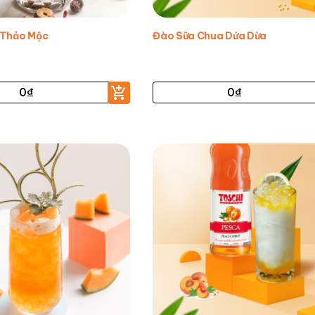
 Thảo Mộc
Đào Sữa Chua Dứa Dừa
0
₫
0
₫