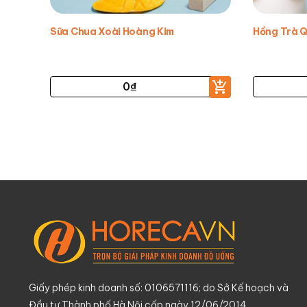
Sữa Chua Xoài Hoàng Kim
Hồng Trà Q
0
₫
Giấy phép kinh doanh số: 0106571116; do Sở Kế hoạch và
Đầu tư Thành phố Hà Nội cấp ngày 12/06/2014.