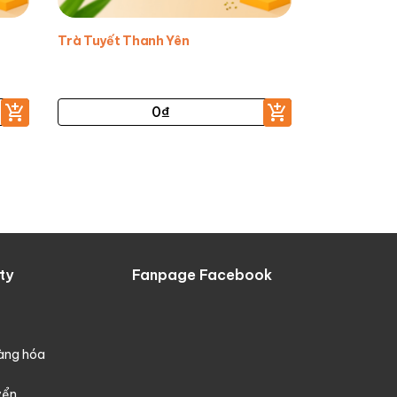
Trà Tuyết Thanh Yên
0
₫
ty
Fanpage Facebook
hàng hóa
yển