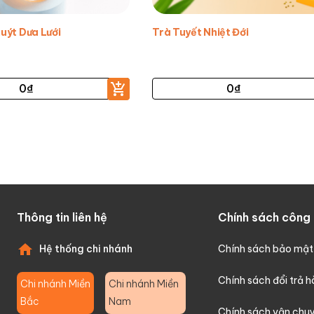
uýt Dưa Lưới
Trà Tuyết Nhiệt Đới
0
₫
0
₫
Thông tin liên hệ
Chính sách công 
Hệ thống chi nhánh
Chính sách bảo mật
Chính sách đổi trả 
Chi nhánh Miền
Chi nhánh Miền
Bắc
Nam
Chính sách vận chu