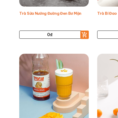
Trà Sữa Nướng Đường Đen Bơ Mặn
Trà Bí Đao
0
₫