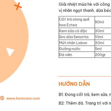
Giải nhiệt mùa hè với công
vị nhãn ngọt thanh, dừa bé
Cốt trà olong quế
90ml
hoa Eztea
Kem sữa cô đặc
30ml
Siro dừa Senorita
10ml
Mứt nhãn Labon
30ml
Đường nước
5ml
Đá viên
200gr
HƯỚNG DẪN
B1: Đong cốt trà, kem sữa, 
B2: Thêm đá. Trang trí với 