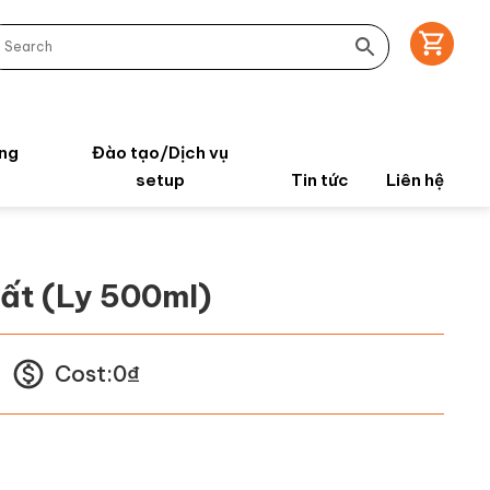
ng
Đào tạo/Dịch vụ
setup
Tin tức
Liên hệ
ất (Ly 500ml)
Cost:
0
₫