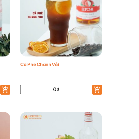
Cà Phê Chanh Vải
0
₫