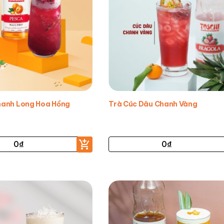
hanh Long Hoa Hồng
Trà Cúc Dâu Chanh Vàng
0
₫
0
₫