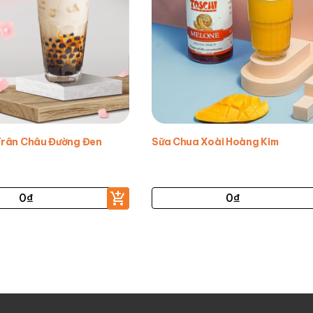
Trân Châu Đường Đen
Sữa Chua Xoài Hoàng Kim
0
₫
0
₫