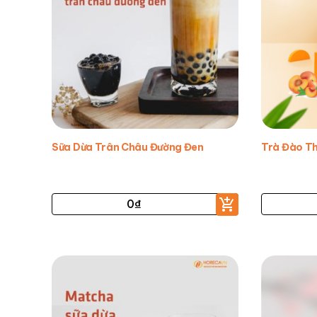
Sữa Dừa Trân Châu Đường Đen
Trà Đào T
0
₫