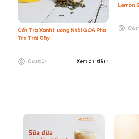
Lemon S
Cost
Cốt Trà Xanh Hương Nhài QOA Pha
Trà Trái Cây
Cost:
0
₫
Xem chi tiết