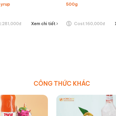
yrup
500g
:
281,000
₫
Xem chi tiết
Cost:
160,000
₫
CÔNG THỨC KHÁC