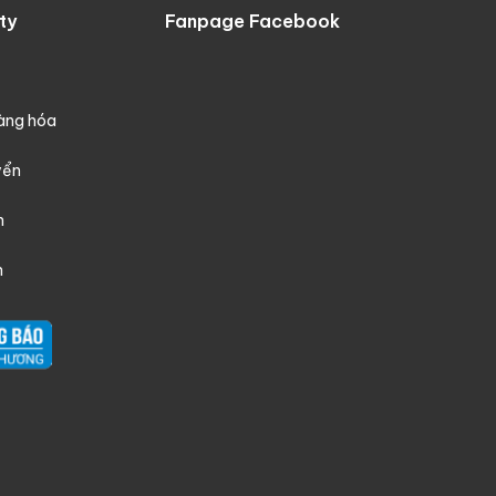
ty
Fanpage Facebook
hàng hóa
yển
h
n