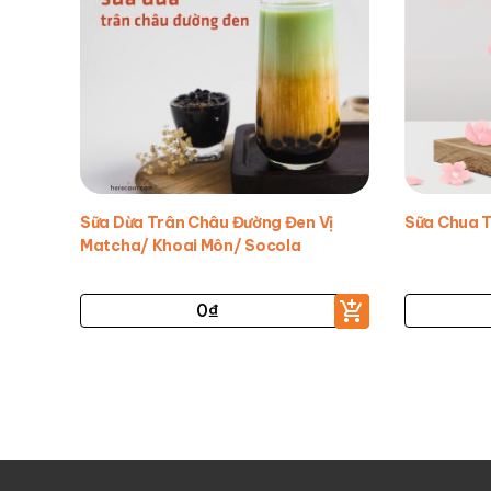
Sữa Dừa Trân Châu Đường Đen Vị
Sữa Chua 
Matcha/ Khoai Môn/ Socola
0
₫