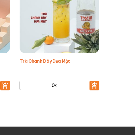
Trà Chanh Dây Dưa Mật
0
₫