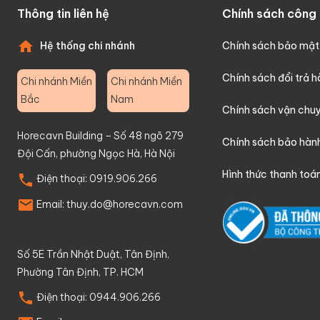
Thông tin liên hệ
Chính sách công 
Hệ thống chi nhánh
Chính sách bảo mật
Chính sách đổi trả 
Chi nhánh Miền
Chi nhánh Miền
Bắc
Nam
Chính sách vận chu
Horecavn Building – Số 48 ngõ 279
Chính sách bảo hàn
Đội Cấn, phường Ngọc Hà, Hà Nội
Hình thức thanh toá
Điện thoại:
0919.906.266
Email:
thuy.do@horecavn.com
Số 5E Trần Nhật Duật, Tân Định,
Phường Tân Định, TP. HCM
Điện thoại:
0944.906.266