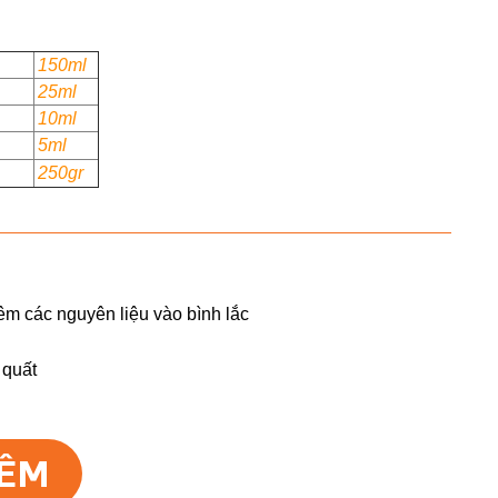
150ml
25ml
10ml
5ml
250gr
êm các nguyên liệu vào bình lắc
 quất
HÊM