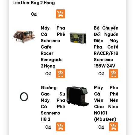
Leather Bag 2 Họng
0
₫
Máy Pha
Bộ Chuyển
Cà Phê
Đổi Nguồn
Sanremo
Điện Máy
Cafe
Pha Café
Racer
RACER/F18
Renegade
Sanremo
2 Họng
156W 24V
0
₫
0
₫
Gioăng
Máy Pha
Cao Su
Cà Phê
Máy Pha
Viên Nén
Cà Phê
Cino Nina
Sanremo
N0101
H8.2
(Màu Đen)
0
₫
0
₫