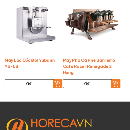
Máy Lắc Cốc Đôi Yubann
Máy Pha Cà Phê Sanremo
YB-L8
Cafe Racer Renegade 2
Họng
0
₫
0
₫