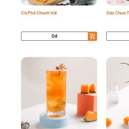
Cà Phê Chanh Vải
Sữa Chua 
0
₫