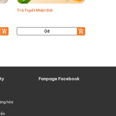
Trà Tuyết Nhiệt Đới
0
₫
ty
Fanpage Facebook
hàng hóa
yển