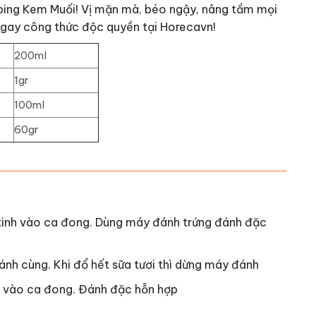
ping Kem Muối! Vị mặn mà, béo ngậy, nâng tầm mọi
 ngay công thức độc quyền tại Horecavn!
200ml
1gr
100ml
60gr
 tinh vào ca đong. Dùng máy đánh trứng đánh đặc
đánh cùng. Khi đổ hết sữa tươi thì dừng máy đánh
ổ vào ca đong. Đánh đặc hỗn hợp