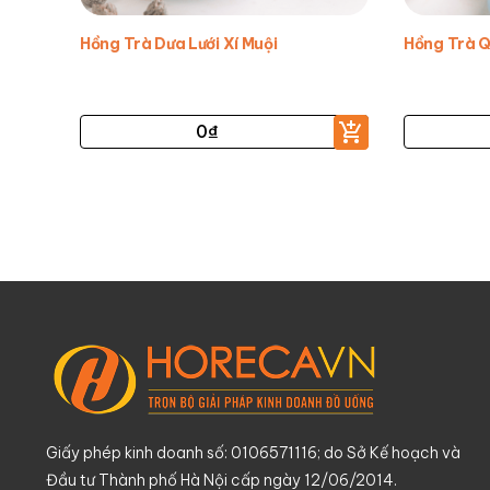
Hồng Trà Dưa Lưới Xí Muội
Hồng Trà Q
0
₫
Giấy phép kinh doanh số: 0106571116; do Sở Kế hoạch và
Đầu tư Thành phố Hà Nội cấp ngày 12/06/2014.