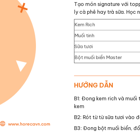
Tạo món signature với top
ly cà phê hay trà sữa. Học
Kem Rich
Muối tinh
Sữa tươi
Bột muối biển Master
HƯỚNG DẪN
B1: Đong kem rich và muối
kem
B2: Rót từ từ sữa tươi vào 
B3: Đong bột muối biển, đ