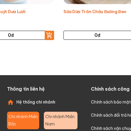
uýt Dưa Lưới
Sữa Dừa Trân Châu Đường Đen
0
₫
0
₫
Thông tin liên hệ
Chính sách công 
Hệ thống chi nhánh
Chính sách bảo mật
Chính sách đổi trả 
Chi nhánh Miền
Chi nhánh Miền
Bắc
Nam
Chính sách vận chu