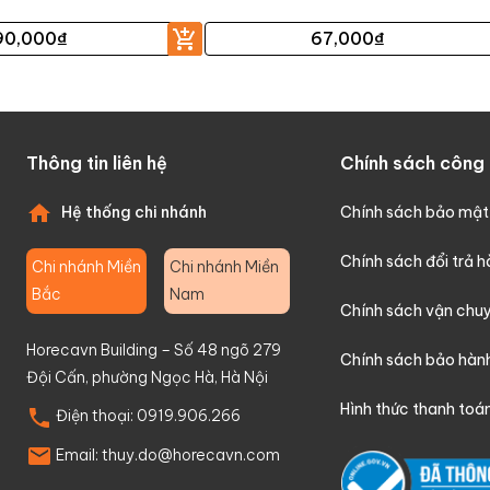
90,000
₫
67,000
₫
Thông tin liên hệ
Chính sách công 
Hệ thống chi nhánh
Chính sách bảo mật
Chính sách đổi trả 
Chi nhánh Miền
Chi nhánh Miền
Bắc
Nam
Chính sách vận chu
Horecavn Building – Số 48 ngõ 279
Chính sách bảo hàn
Đội Cấn, phường Ngọc Hà, Hà Nội
Hình thức thanh toá
Điện thoại:
0919.906.266
Email:
thuy.do@horecavn.com