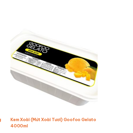
g
Kem Xoài (Mứt Xoài Tươi) Goofoo Gelato
4000ml