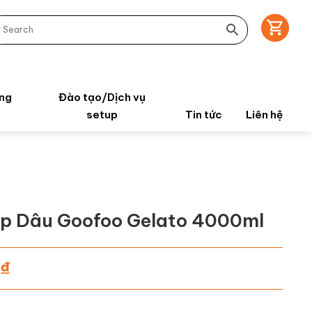
ng
Đào tạo/Dịch vụ
setup
Tin tức
Liên hệ
p Dâu Goofoo Gelato 4000ml
₫