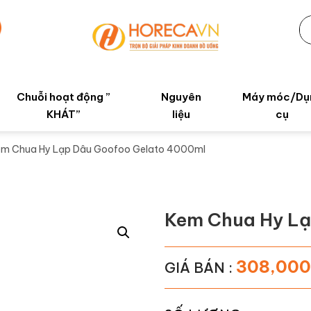
Chuỗi hoạt động ”
Nguyên
Máy móc/Dụ
KHÁT”
liệu
cụ
em Chua Hy Lạp Dâu Goofoo Gelato 4000ml
Kem Chua Hy Lạ
308,000
GIÁ BÁN :