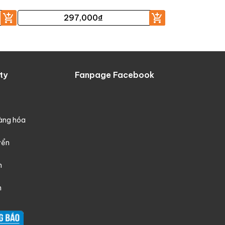
297,000
₫
ty
Fanpage Facebook
hàng hóa
yển
h
n