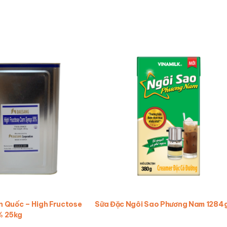
 Quốc – High Fructose
Sữa Đặc Ngôi Sao Phương Nam 1284
% 25kg