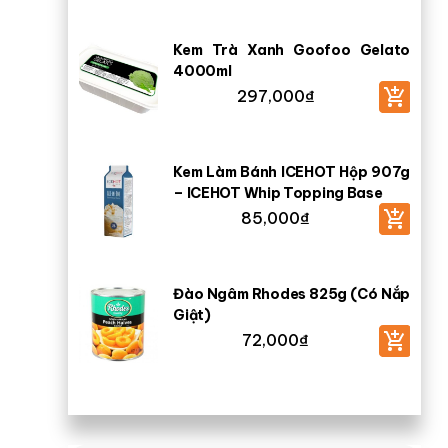
Kem Trà Xanh Goofoo Gelato
4000ml
297,000
₫
Kem Làm Bánh ICEHOT Hộp 907g
– ICEHOT Whip Topping Base
85,000
₫
Đào Ngâm Rhodes 825g (Có Nắp
Giật)
72,000
₫