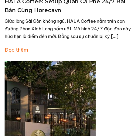
HALA Coffee: Setup Quán Cà Phê 24/7 Bài
Bản Cùng Horecavn
Giữa lòng Sài Gòn không ngủ, HALA Coffee nằm trên con
đường Phan Xích Long sầm uất. Mô hình 24/7 độc đáo này
hứa hẹn là điểm đến mới. Đằng sau sự chuẩn bị kỹ […]
Đọc thêm