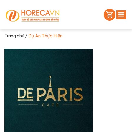
/
Dự Án Thực Hiện
Trang chủ