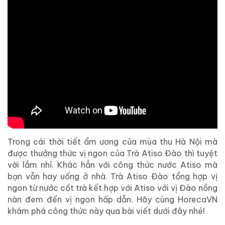
Trong cái thời tiết ẩm ương của mùa thu Hà Nội mà
được thưởng thức vị ngon của Trà Atiso Đào thì tuyệt
vời lắm nhỉ. Khác hẳn với công thức nước Atiso mà
bạn vẫn hay uống ở nhà. Trà Atiso Đào tổng hợp vị
ngon từ nước cốt trà kết hợp với Atiso với vị Đào nồng
nàn đem đến vị ngon hấp dẫn. Hãy cùng HorecaVN
khám phá công thức này qua bài viết dưới đây nhé!