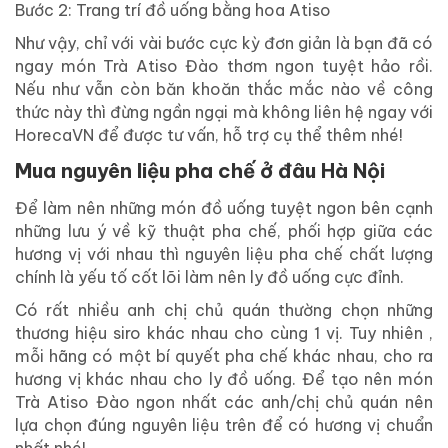
Bước 2: Trang trí đồ uống bằng hoa Atiso
Như vậy, chỉ với vài bước cực kỳ đơn giản là bạn đã có
ngay món Trà Atiso Đào thơm ngon tuyệt hảo rồi.
Nếu như vẫn còn băn khoăn thắc mắc nào về công
thức này thì đừng ngần ngại mà không liên hệ ngay với
HorecaVN để được tư vấn, hỗ trợ cụ thể thêm nhé!
Mua nguyên liệu pha chế ở đâu Hà Nội
Để làm nên những món đồ uống tuyệt ngon bên cạnh
những lưu ý về kỹ thuật pha chế, phối hợp giữa các
hương vị với nhau thì nguyên liệu pha chế chất lượng
chính là yếu tố cốt lõi làm nên ly đồ uống cực đỉnh.
Có rất nhiều anh chị chủ quán thường chọn những
thương hiệu siro khác nhau cho cùng 1 vị. Tuy nhiên ,
mỗi hãng có một bí quyết pha chế khác nhau, cho ra
hương vị khác nhau cho ly đồ uống. Để tạo nên món
Trà Atiso Đào ngon nhất các anh/chị chủ quán nên
lựa chọn đúng nguyên liệu trên để có hương vị chuẩn