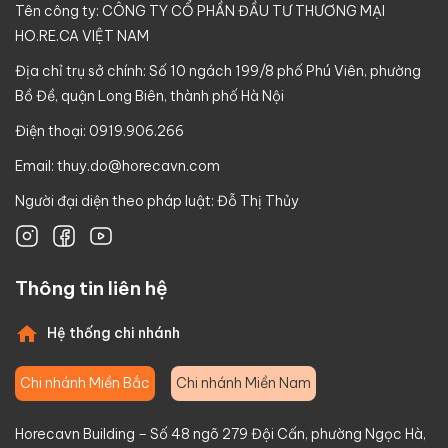
Tên công ty: CÔNG TY CỔ PHẦN ĐẦU TƯ THƯƠNG MẠI
HO.RE.CA VIỆT NAM
Địa chỉ trụ sở chính: Số 10 ngách 199/8 phố Phú Viên, phường
Bồ Đề, quận Long Biên, thành phố Hà Nội
Điện thoại: 0919.906.266
Email:
thuy.do@horecavn.com
Người đại diện theo pháp luật: Đỗ Thị Thủy
Thông tin liên hệ
Hệ thống chi nhánh
Chi nhánh Miền Bắc
Chi nhánh Miền Nam
Horecavn Building – Số 48 ngõ 279 Đội Cấn, phường Ngọc Hà,