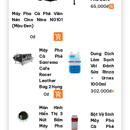
65,000
₫
Máy Pha Cà Phê Viên
Nén Cino Nina N0101
(Màu Đen)
0
₫
Máy Pha
Dung Dịch
Cà Phê
Làm Sạch
Sanremo
Vòi Đánh
Cafe
Sữa Rinza
Racer
– Urnex
Leather
1000ml
Bag 2 Họng
302,000
₫
0
₫
Màn Hình
Hiển Thị 3
Bột Vệ Sinh
Nút Bấm
Máy Pha
Máy Pha
Cà Phê