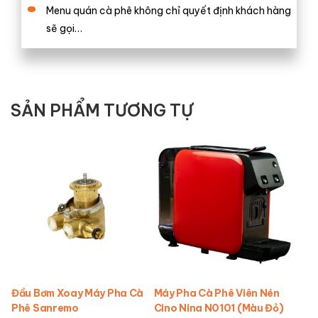
Menu quán cà phê không chỉ quyết định khách hàng
sẽ gọi…
SẢN PHẨM TƯƠNG TỰ
Đầu Bơm Xoay Máy Pha Cà
Máy Pha Cà Phê Viên Nén
Phê Sanremo
Cino Nina N0101 (Màu Đỏ)