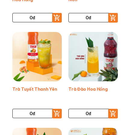
0
₫
0
₫
Trà Tuyết Thanh Yên
Trà Đào Hoa Hồng
0
₫
0
₫