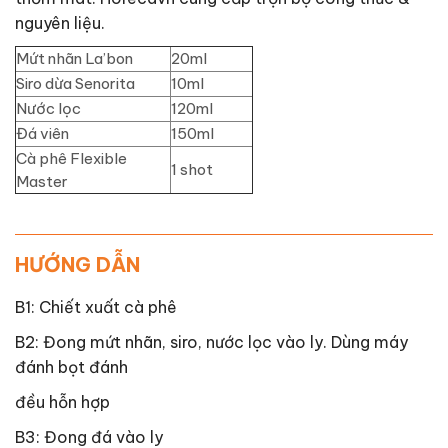
nguyên liệu.
Mứt nhãn La’bon
20ml
Siro dừa Senorita
10ml
Nước lọc
120ml
Đá viên
150ml
Cà phê
Flexible
1 shot
Master
HƯỚNG DẪN
B1: Chiết xuất cà phê
B2: Đong mứt nhãn, siro, nước lọc vào ly. Dùng máy
đánh bọt đánh
đều hỗn hợp
B3: Đong đá vào ly