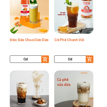
Đào Sữa Chua Dứa Dừa
Cà Phê Chanh Vải
0
₫
0
₫