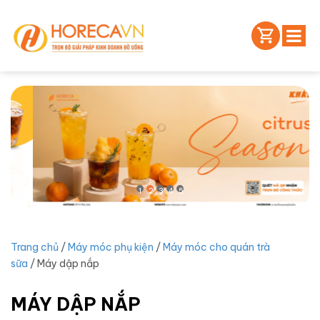
1
2
3
4
5
Trang chủ
/
Máy móc phụ kiện
/
Máy móc cho quán trà
sữa
/ Máy dập nắp
MÁY DẬP NẮP