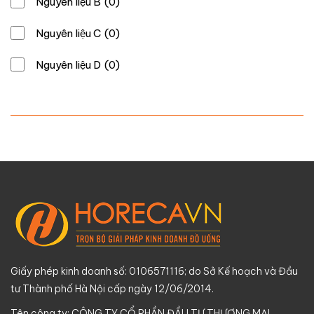
Nguyên liệu B
(0)
Nguyên liệu C
(0)
Nguyên liệu D
(0)
Giấy phép kinh doanh số: 0106571116; do Sở Kế hoạch và Đầu
tư Thành phố Hà Nội cấp ngày 12/06/2014.
Tên công ty: CÔNG TY CỔ PHẦN ĐẦU TƯ THƯƠNG MẠI